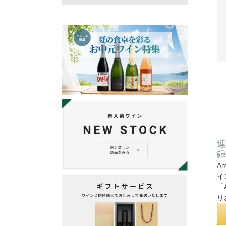
連
録
A
イ
「
り