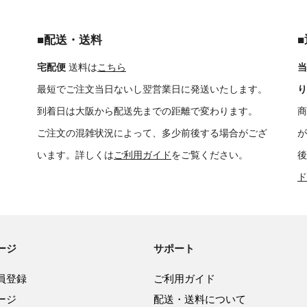
■配送・送料
宅配便
送料は
こちら
当
最短でご注文当日ないし翌営業日に発送いたします。
り
到着日は大阪から配送先までの距離で変わります。
商
ご注文の混雑状況によって、多少前後する場合がござ
が
います。詳しくは
ご利用ガイド
をご覧ください。
後
ド
ージ
サポート
員登録
ご利用ガイド
ージ
配送・送料について