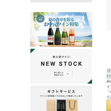
連
録
A
イ
「
り