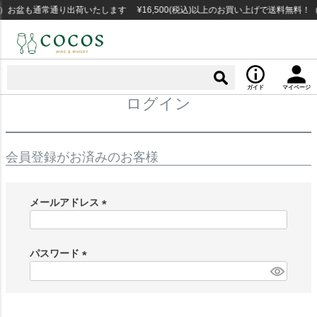
お盆も通常通り出荷いたします ¥16,500(税込)以上のお買い上げで送料無料！
ガイド
マイページ
ログイン
会員登録がお済みのお客様
メールアドレス
(
必
須
パスワード
)
(
必
須
)