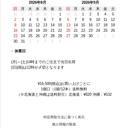
2026年8月
2026年9月
日
月
火
水
木
金
土
日
月
火
水
木
金
土
26
27
28
29
30
31
1
30
31
1
2
3
4
5
2
3
4
5
6
7
8
6
7
8
9
10
11
12
9
10
11
12
13
14
15
13
14
15
16
17
18
19
16
17
18
19
20
21
22
20
21
22
23
24
25
26
23
24
25
26
27
28
29
27
28
29
30
1
2
3
30
31
1
2
3
4
5
■
休業日
(月)～(土)14時までのご注文で当日出荷
(日)(祝)は12時が〆切となります
¥16,500(税込)お買い上げごとに
1個口（1箱/12本）送料無料
（※北海道と沖縄は送料割引）北海道：¥820 沖縄：¥532
特定商取引法に基づく表示
個人情報の取扱