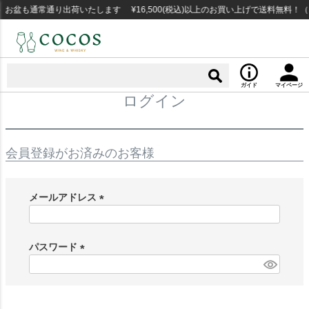
お盆も通常通り出荷いたします ¥16,500(税込)以上のお買い上げで送料無料！
ガイド
マイページ
ログイン
会員登録がお済みのお客様
メールアドレス
(
必
須
パスワード
)
(
必
須
)