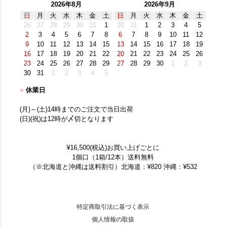
2026年8月
2026年9月
日
月
火
水
木
金
土
日
月
火
水
木
金
土
26
27
28
29
30
31
1
30
31
1
2
3
4
5
2
3
4
5
6
7
8
6
7
8
9
10
11
12
9
10
11
12
13
14
15
13
14
15
16
17
18
19
16
17
18
19
20
21
22
20
21
22
23
24
25
26
23
24
25
26
27
28
29
27
28
29
30
1
2
3
30
31
1
2
3
4
5
■
休業日
(月)～(土)14時までのご注文で当日出荷
(日)(祝)は12時が〆切となります
¥16,500(税込)お買い上げごとに
1個口（1箱/12本）送料無料
（※北海道と沖縄は送料割引）北海道：¥820 沖縄：¥532
特定商取引法に基づく表示
個人情報の取扱