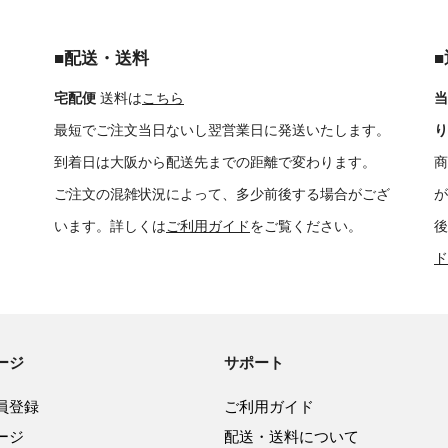
■配送・送料
宅配便
送料は
こちら
当
最短でご注文当日ないし翌営業日に発送いたします。
り
到着日は大阪から配送先までの距離で変わります。
商
ご注文の混雑状況によって、多少前後する場合がござ
が
います。詳しくは
ご利用ガイド
をご覧ください。
後
ド
ージ
サポート
員登録
ご利用ガイド
ージ
配送・送料について