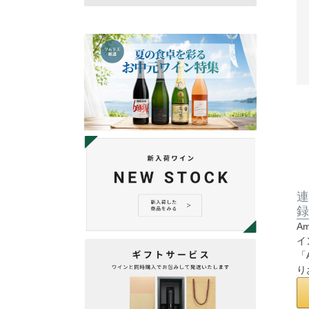
連
録
A
イ
「
り