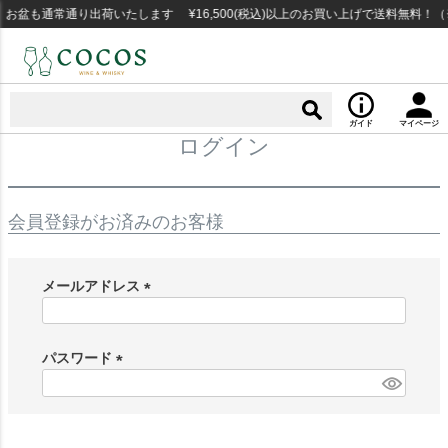
お盆も通常通り出荷いたします ¥16,500(税込)以上のお買い上げで送料無料！
ガイド
マイページ
ログイン
会員登録がお済みのお客様
メールアドレス
(
必
須
パスワード
)
(
必
須
)