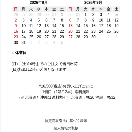
2026年8月
2026年9月
日
月
火
水
木
金
土
日
月
火
水
木
金
土
26
27
28
29
30
31
1
30
31
1
2
3
4
5
2
3
4
5
6
7
8
6
7
8
9
10
11
12
9
10
11
12
13
14
15
13
14
15
16
17
18
19
16
17
18
19
20
21
22
20
21
22
23
24
25
26
23
24
25
26
27
28
29
27
28
29
30
1
2
3
30
31
1
2
3
4
5
■
休業日
(月)～(土)14時までのご注文で当日出荷
(日)(祝)は12時が〆切となります
¥16,500(税込)お買い上げごとに
1個口（1箱/12本）送料無料
（※北海道と沖縄は送料割引）北海道：¥820 沖縄：¥532
特定商取引法に基づく表示
個人情報の取扱