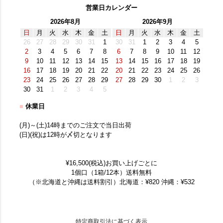
営業日カレンダー
2026年8月
2026年9月
日
月
火
水
木
金
土
日
月
火
水
木
金
土
26
27
28
29
30
31
1
30
31
1
2
3
4
5
2
3
4
5
6
7
8
6
7
8
9
10
11
12
9
10
11
12
13
14
15
13
14
15
16
17
18
19
16
17
18
19
20
21
22
20
21
22
23
24
25
26
23
24
25
26
27
28
29
27
28
29
30
1
2
3
30
31
1
2
3
4
5
■
休業日
(月)～(土)14時までのご注文で当日出荷
(日)(祝)は12時が〆切となります
¥16,500(税込)お買い上げごとに
1個口（1箱/12本）送料無料
（※北海道と沖縄は送料割引）北海道：¥820 沖縄：¥532
特定商取引法に基づく表示