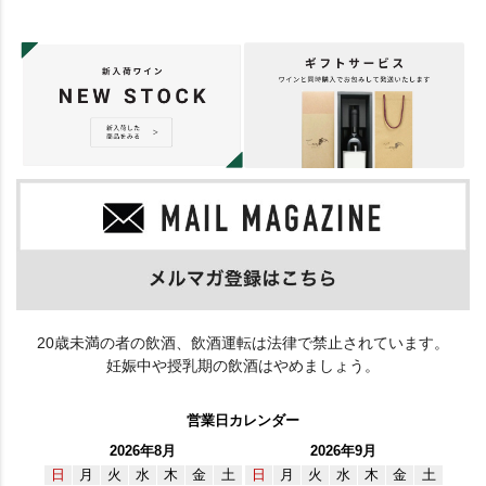
20歳未満の者の飲酒、飲酒運転は法律で禁止されています。
妊娠中や授乳期の飲酒はやめましょう。
営業日カレンダー
2026年8月
2026年9月
日
月
火
水
木
金
土
日
月
火
水
木
金
土