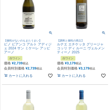
【個性がないのもまたうまい】
【調和と個性の両立】
ピノ ビアンコ アルト アディジ
ルナエ エチケッタ グリージャ
ェ 2024 サン ミケーレ アッピ
コッリ ディ ルーニ ヴェルメン
アーノ
ティーノ 2025
白ワイン
白ワイン
価格
¥
2,739
価格
¥
3,179
税込
税込
会員特別価格
¥
2,739
会員特別価格
¥
3,179
税込
税込
カートに入れる
カートに入れる