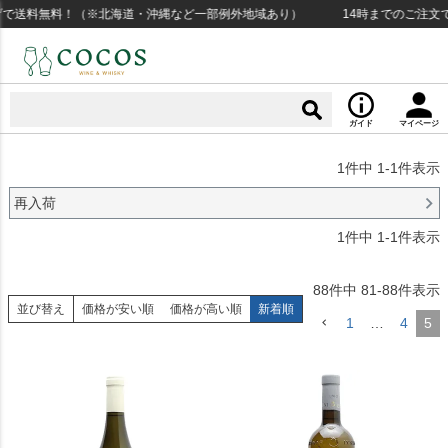
げで送料無料！（※北海道・沖縄など一部例外地域あり）
14時までのご注文で
ガイド
マイページ
1
件中
1
-
1
件表示
再入荷
1
件中
1
-
1
件表示
88
件中
81
-
88
件表示
並び替え
価格が安い順
価格が高い順
新着順
1
…
4
5