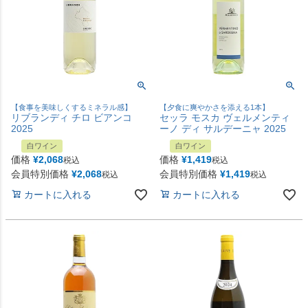
【食事を美味しくするミネラル感】
【夕食に爽やかさを添える1本】
リブランディ チロ ビアンコ
セッラ モスカ ヴェルメンティ
2025
ーノ ディ サルデーニャ 2025
白ワイン
白ワイン
価格
¥
2,068
価格
¥
1,419
税込
税込
会員特別価格
¥
2,068
会員特別価格
¥
1,419
税込
税込
カートに入れる
カートに入れる