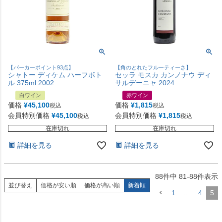
【パーカーポイント93点】
【角のとれたフルーティーさ】
シャトー ディケム ハーフボト
セッラ モスカ カンノナウ ディ
ル 375ml 2002
サルデーニャ 2024
白ワイン
赤ワイン
価格
¥
45,100
価格
¥
1,815
税込
税込
会員特別価格
¥
45,100
会員特別価格
¥
1,815
税込
税込
在庫切れ
在庫切れ
詳細を見る
詳細を見る
88
件中
81
-
88
件表示
並び替え
価格が安い順
価格が高い順
新着順
1
…
4
5