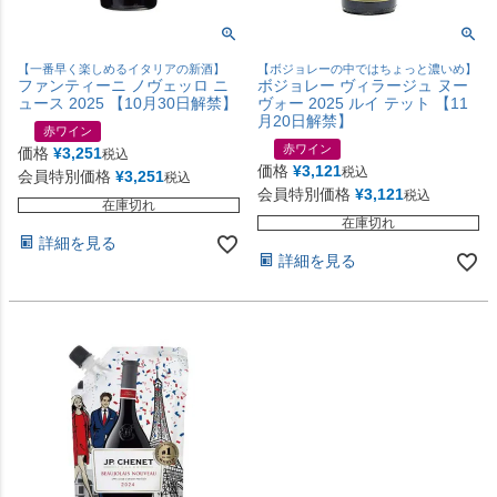
【一番早く楽しめるイタリアの新酒】
【ボジョレーの中ではちょっと濃いめ】
ファンティーニ ノヴェッロ ニ
ボジョレー ヴィラージュ ヌー
ュース 2025 【10月30日解禁】
ヴォー 2025 ルイ テット 【11
月20日解禁】
赤ワイン
赤ワイン
価格
¥
3,251
税込
価格
¥
3,121
税込
会員特別価格
¥
3,251
税込
会員特別価格
¥
3,121
税込
在庫切れ
在庫切れ
詳細を見る
詳細を見る