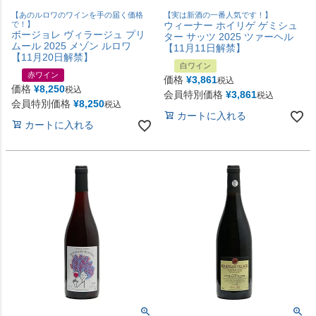
【あのルロワのワインを手の届く価格
【実は新酒の一番人気です！】
で！】
ウィーナー ホイリゲ ゲミシュ
ボージョレ ヴィラージュ プリ
ター サッツ 2025 ツァーヘル
ムール 2025 メゾン ルロワ
【11月11日解禁】
【11月20日解禁】
白ワイン
赤ワイン
価格
¥
3,861
税込
価格
¥
8,250
税込
会員特別価格
¥
3,861
税込
会員特別価格
¥
8,250
税込
カートに入れる
カートに入れる