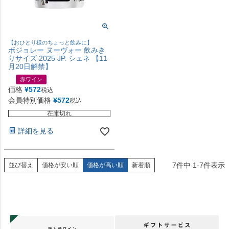
【おひとり様のちょっと飲みに】
ボジョレー ヌーヴォー 飲みき
りサイズ 2025 JP. シェネ 【11
月20日解禁】
赤ワイン
価格
¥
572
税込
会員特別価格
¥
572
税込
在庫切れ
詳細を見る
7
件中
1
-
7
件表示
並び替え
価格が安い順
価格が高い順
新着順