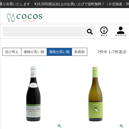
り出荷いたします ¥16,500(税込)以上のお買い上げで送料無料！（※北海道・沖
ガイド
マイページ
7
件中
1
-
7
件表示
並び替え
価格が安い順
価格が高い順
新着順