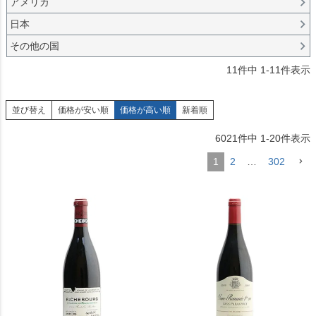
アメリカ
日本
その他の国
11
件中
1
-
11
件表示
並び替え
価格が安い順
価格が高い順
新着順
6021
件中
1
-
20
件表示
1
2
…
302