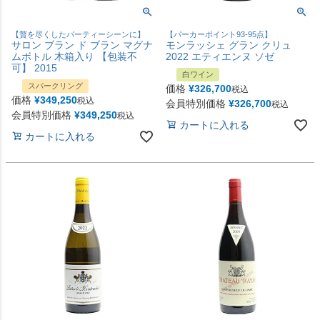
【贅を尽くしたパーティーシーンに】
【パーカーポイント93-95点】
サロン ブラン ド ブラン マグナ
モンラッシェ グラン クリュ
ムボトル 木箱入り 【包装不
2022 エティエンヌ ソゼ
可】 2015
白ワイン
スパークリング
価格
¥
326,700
税込
価格
¥
349,250
税込
会員特別価格
¥
326,700
税込
会員特別価格
¥
349,250
税込
カートに入れる
カートに入れる