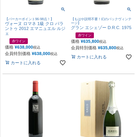
【パーカーポイント96-98点！】
【もはや説明不要！幻のバックヴィンテ
ヴォーヌ ロマネ 1級 クロ パラ
ージ】
グラン エシェゾー D.R.C. 1975
ントゥ 2012 エマニュエル ルジ
ェ
赤ワイン
価格
¥
635,800
赤ワイン
税込
価格
¥
638,000
税込
会員特別価格
¥
635,800
税込
会員特別価格
¥
638,000
税込
カートに入れる
カートに入れる