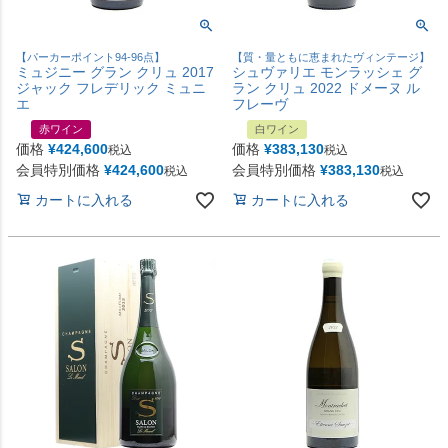
【パーカーポイント94-96点】
【質・量ともに恵まれたヴィンテージ】
ミュジニー グラン クリュ 2017
シュヴァリエ モンラッシェ グ
ジャック フレデリック ミュニ
ラン クリュ 2022 ドメーヌ ル
エ
フレーヴ
赤ワイン
白ワイン
価格
¥
424,600
価格
¥
383,130
税込
税込
会員特別価格
¥
424,600
会員特別価格
¥
383,130
税込
税込
カートに入れる
カートに入れる