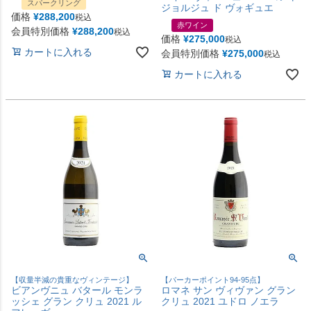
スパークリング
ジョルジュ ド ヴォギュエ
価格
¥
288,200
税込
赤ワイン
会員特別価格
¥
288,200
税込
価格
¥
275,000
税込
カートに入れる
会員特別価格
¥
275,000
税込
カートに入れる
【収量半減の貴重なヴィンテージ】
【パーカーポイント94-95点】
ビアンヴニュ バタール モンラ
ロマネ サン ヴィヴァン グラン
ッシェ グラン クリュ 2021 ル
クリュ 2021 ユドロ ノエラ