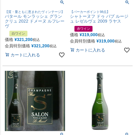
【質・量ともに恵まれたヴィンテージ】
【パーカーポイント98点】
バタール モンラッシェ グラン
シャトーヌフ ドゥ パプ ルージ
クリュ 2022 ドメーヌ ルフレー
ュ レゼルヴェ 2009 ラヤス
ヴ
赤ワイン
白ワイン
価格
¥
319,000
税込
価格
¥
321,200
税込
会員特別価格
¥
319,000
税込
会員特別価格
¥
321,200
税込
カートに入れる
カートに入れる