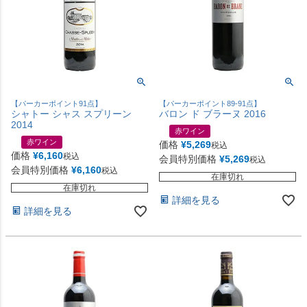
【パーカーポイント91点】
【パーカーポイント89-91点】
シャトー シャス スプリーン
バロン ド ブラーヌ 2016
2014
赤ワイン
赤ワイン
価格
¥
5,269
税込
価格
¥
6,160
税込
会員特別価格
¥
5,269
税込
会員特別価格
¥
6,160
税込
在庫切れ
在庫切れ
詳細を見る
詳細を見る