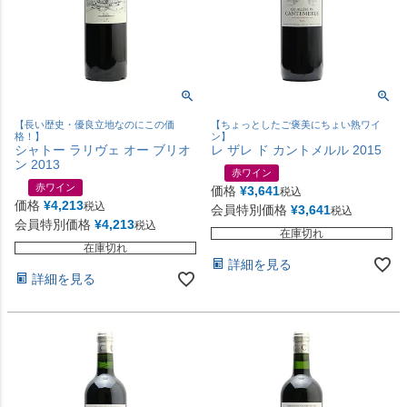
【長い歴史・優良立地なのにこの価
【ちょっとしたご褒美にちょい熟ワイ
格！】
ン】
シャトー ラリヴェ オー ブリオ
レ ザレ ド カントメルル 2015
ン 2013
赤ワイン
赤ワイン
価格
¥
3,641
税込
価格
¥
4,213
税込
会員特別価格
¥
3,641
税込
会員特別価格
¥
4,213
税込
在庫切れ
在庫切れ
詳細を見る
詳細を見る