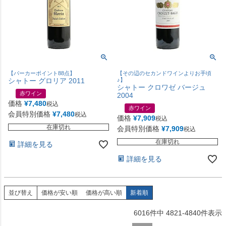
【パーカーポイント88点】
【その辺のセカンドワインよりお手頃
シャトー グロリア 2011
♪】
シャトー クロワゼ バージュ
赤ワイン
2004
価格
¥
7,480
税込
赤ワイン
会員特別価格
¥
7,480
税込
価格
¥
7,909
税込
在庫切れ
会員特別価格
¥
7,909
税込
在庫切れ
詳細を見る
詳細を見る
並び替え
価格が安い順
価格が高い順
新着順
6016
件中
4821
-
4840
件表示