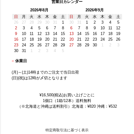
営業日カレンダー
2026年8月
2026年9月
日
月
火
水
木
金
土
日
月
火
水
木
金
土
26
27
28
29
30
31
1
30
31
1
2
3
4
5
2
3
4
5
6
7
8
6
7
8
9
10
11
12
9
10
11
12
13
14
15
13
14
15
16
17
18
19
16
17
18
19
20
21
22
20
21
22
23
24
25
26
23
24
25
26
27
28
29
27
28
29
30
1
2
3
30
31
1
2
3
4
5
■
休業日
(月)～(土)14時までのご注文で当日出荷
(日)(祝)は12時が〆切となります
¥16,500(税込)お買い上げごとに
1個口（1箱/12本）送料無料
（※北海道と沖縄は送料割引）北海道：¥820 沖縄：¥532
特定商取引法に基づく表示