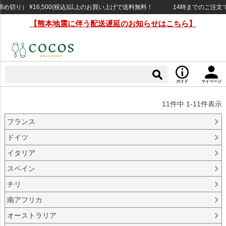
り） ¥16,500(税込)以上のお買い上げで送料無料！
14時までのご注文で当
【熊本地震に伴う配送遅延のお知らせはこちら】
ガイド
マイページ
11
件中
1
-
11
件表示
フランス
ドイツ
イタリア
スペイン
チリ
南アフリカ
オーストラリア