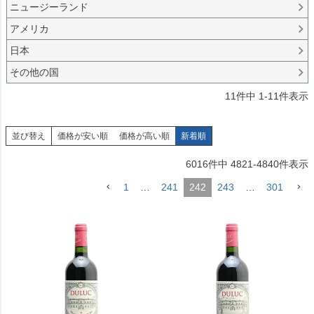
ニュージーランド
アメリカ
日本
その他の国
11
件中
1
-
11
件表示
並び替え
価格が安い順
価格が高い順
新着順
6016
件中
4821
-
4840
件表示
1
…
241
242
243
…
301