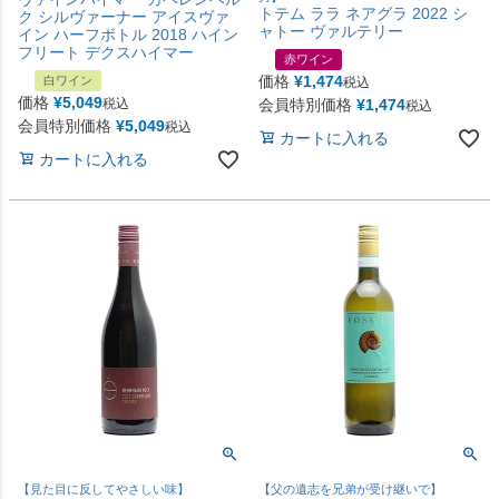
トテム ララ ネアグラ 2022 シ
ク シルヴァーナー アイスヴァ
ャトー ヴァルテリー
イン ハーフボトル 2018 ハイン
フリート デクスハイマー
赤ワイン
価格
¥
1,474
白ワイン
税込
価格
¥
5,049
税込
会員特別価格
¥
1,474
税込
会員特別価格
¥
5,049
税込
カートに入れる
カートに入れる
【見た目に反してやさしい味】
【父の遺志を兄弟が受け継いで】