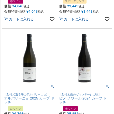
赤ワイン
スパークリング
価格
¥
4,048
価格
¥
3,443
税込
税込
会員特別価格
¥
4,048
会員特別価格
¥
3,443
税込
税込
カートに入れる
カートに入れる
【砂地で造る海のアルバリーニョ】
【砂地と雨のヴィンテージの味】
アルバリーニョ 2025 カーブ ド
ピノ ノワール 2024 カーブ ド
ッチ
ッチ
白ワイン
赤ワイン
価格
¥
6,765
価格
¥
5,852
税込
税込