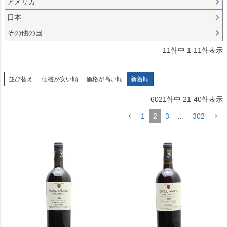
アメリカ
日本
その他の国
11
件中
1
-
11
件表示
並び替え
価格が安い順
価格が高い順
新着順
6021
件中
21
-
40
件表示
1
2
3
…
302