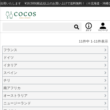
いたします ¥16,500(税込)以上のお買い上げで送料無料！（※北海道・沖縄など
ガイド
マイページ
11
件中
1
-
11
件表示
フランス
ドイツ
イタリア
スペイン
チリ
南アフリカ
オーストラリア
ニュージーランド