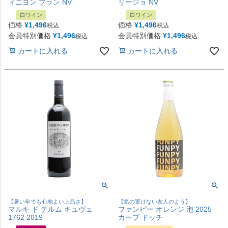
ィニヨン ブラン NV
リージョ NV
白ワイン
白ワイン
価格
¥
1,496
価格
¥
1,496
税込
税込
会員特別価格
¥
1,496
会員特別価格
¥
1,496
税込
税込
カートに入れる
カートに入れる
【暑い年でも心地よい上品さ】
【気の置けない友人のよう】
マルキ ド テルム キュヴェ
ファンピー オレンジ 泡 2025
1762 2019
カーブ ドッチ