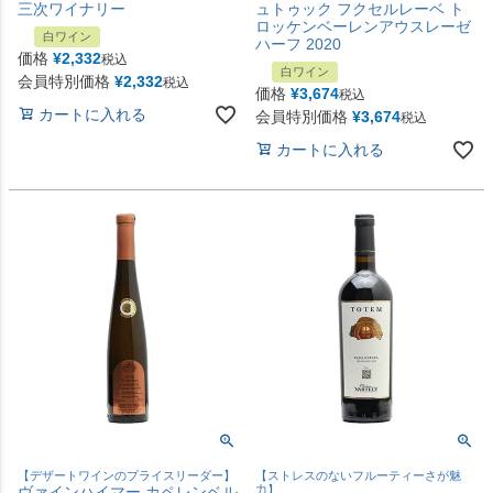
三次ワイナリー
ュトゥック フクセルレーベ ト
ロッケンベーレンアウスレーゼ
白ワイン
ハーフ 2020
価格
¥
2,332
税込
白ワイン
会員特別価格
¥
2,332
税込
価格
¥
3,674
税込
カートに入れる
会員特別価格
¥
3,674
税込
カートに入れる
【デザートワインのプライスリーダー】
【ストレスのないフルーティーさが魅
ヴァインハイマー カペレンベル
力】