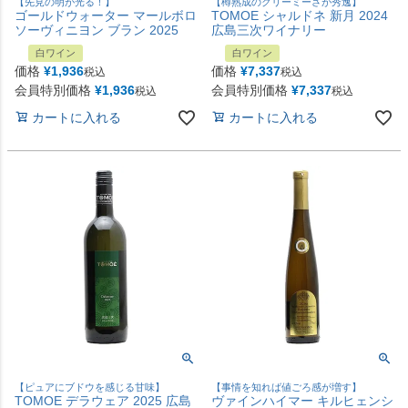
【先見の明が光る！】
【樽熟成のクリーミーさが秀逸】
ゴールドウォーター マールボロ
TOMOE シャルドネ 新月 2024
ソーヴィニヨン ブラン 2025
広島三次ワイナリー
白ワイン
白ワイン
価格
¥
1,936
価格
¥
7,337
税込
税込
会員特別価格
¥
1,936
会員特別価格
¥
7,337
税込
税込
カートに入れる
カートに入れる
【ピュアにブドウを感じる甘味】
【事情を知れば値ごろ感が増す】
TOMOE デラウェア 2025 広島
ヴァインハイマー キルヒェンシ