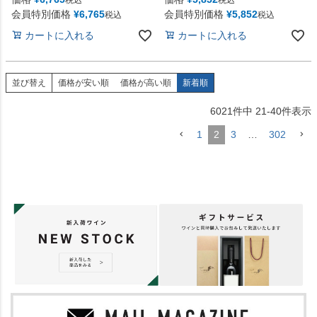
会員特別価格
¥
6,765
会員特別価格
¥
5,852
税込
税込
カートに入れる
カートに入れる
並び替え
価格が安い順
価格が高い順
新着順
6021
件中
21
-
40
件表示
1
2
3
…
302