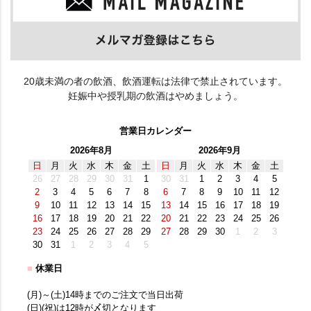
20歳未満の者の飲酒、飲酒運転は法律で禁止されています。
妊娠中や授乳期の飲酒はやめましょう。
営業日カレンダー
2026年8月
2026年9月
日
月
火
水
木
金
土
日
月
火
水
木
金
土
26
27
28
29
30
31
1
30
31
1
2
3
4
5
2
3
4
5
6
7
8
6
7
8
9
10
11
12
9
10
11
12
13
14
15
13
14
15
16
17
18
19
16
17
18
19
20
21
22
20
21
22
23
24
25
26
23
24
25
26
27
28
29
27
28
29
30
1
2
3
30
31
1
2
3
4
5
■
休業日
(月)～(土)14時までのご注文で当日出荷
(日)(祝)は12時が〆切となります