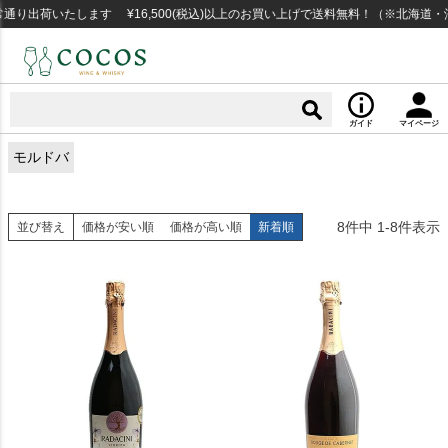
り出荷いたします ¥16,500(税込)以上のお買い上げで送料無料！（※北海道・
ガイド
マイページ
モルドバ
8
件中
1
-
8
件表示
並び替え
価格が安い順
価格が高い順
新着順