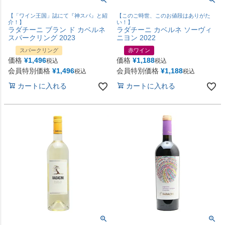
【「ワイン王国」誌にて『神スパ』と紹
【このご時世、このお値段はありがた
介！】
い！】
ラダチーニ ブラン ド カベルネ
ラダチーニ カベルネ ソーヴィ
スパークリング 2023
ニヨン 2022
スパークリング
赤ワイン
価格
¥
1,496
価格
¥
1,188
税込
税込
会員特別価格
¥
1,496
会員特別価格
¥
1,188
税込
税込
カートに入れる
カートに入れる