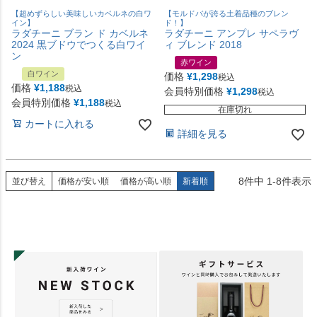
【超めずらしい美味しいカベルネの白ワ
【モルドバが誇る土着品種のブレン
イン】
ド！】
ラダチーニ ブラン ド カベルネ
ラダチーニ アンプレ サペラヴ
2024 黒ブドウでつくる白ワイ
ィ ブレンド 2018
ン
赤ワイン
白ワイン
価格
¥
1,298
税込
価格
¥
1,188
税込
会員特別価格
¥
1,298
税込
会員特別価格
¥
1,188
税込
在庫切れ
カートに入れる
詳細を見る
8
件中
1
-
8
件表示
並び替え
価格が安い順
価格が高い順
新着順