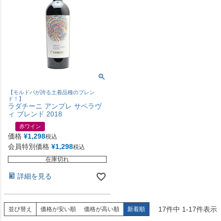
【モルドバが誇る土着品種のブレン
ド！】
ラダチーニ アンプレ サペラヴ
ィ ブレンド 2018
赤ワイン
価格
¥
1,298
税込
会員特別価格
¥
1,298
税込
在庫切れ
詳細を見る
17
件中
1
-
17
件表示
並び替え
価格が安い順
価格が高い順
新着順