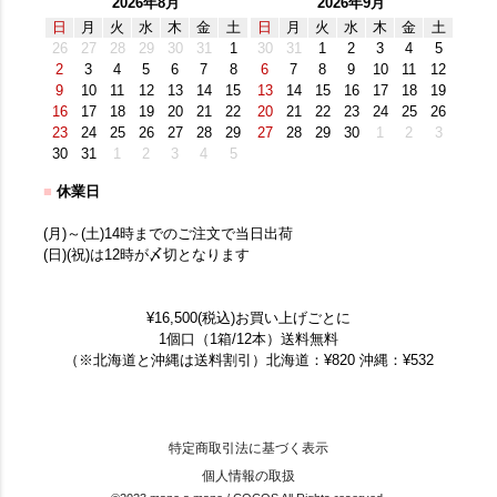
2026年8月
2026年9月
日
月
火
水
木
金
土
日
月
火
水
木
金
土
26
27
28
29
30
31
1
30
31
1
2
3
4
5
2
3
4
5
6
7
8
6
7
8
9
10
11
12
9
10
11
12
13
14
15
13
14
15
16
17
18
19
16
17
18
19
20
21
22
20
21
22
23
24
25
26
23
24
25
26
27
28
29
27
28
29
30
1
2
3
30
31
1
2
3
4
5
■
休業日
(月)～(土)14時までのご注文で当日出荷
(日)(祝)は12時が〆切となります
¥16,500(税込)お買い上げごとに
1個口（1箱/12本）送料無料
（※北海道と沖縄は送料割引）北海道：¥820 沖縄：¥532
特定商取引法に基づく表示
個人情報の取扱