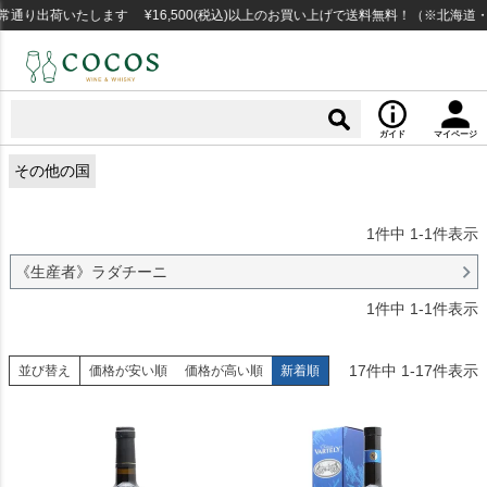
り出荷いたします ¥16,500(税込)以上のお買い上げで送料無料！（※北海道・
ガイド
マイページ
その他の国
1
件中
1
-
1
件表示
《生産者》ラダチーニ
1
件中
1
-
1
件表示
17
件中
1
-
17
件表示
並び替え
価格が安い順
価格が高い順
新着順