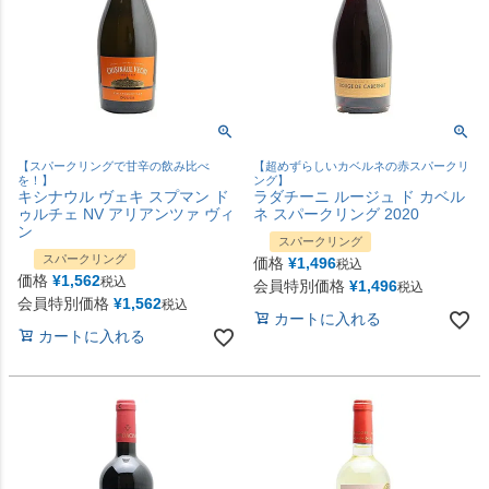
【スパークリングで甘辛の飲み比べ
【超めずらしいカベルネの赤スパークリ
を！】
ング】
キシナウル ヴェキ スプマン ド
ラダチーニ ルージュ ド カベル
ゥルチェ NV アリアンツァ ヴィ
ネ スパークリング 2020
ン
スパークリング
スパークリング
価格
¥
1,496
税込
価格
¥
1,562
税込
会員特別価格
¥
1,496
税込
会員特別価格
¥
1,562
税込
カートに入れる
カートに入れる