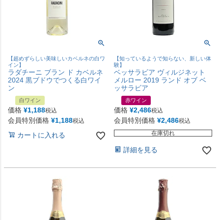
【超めずらしい美味しいカベルネの白ワ
【知っているようで知らない、新しい体
イン】
験】
ラダチーニ ブラン ド カベルネ
ベッサラビア ヴィルジネット
2024 黒ブドウでつくる白ワイ
メルロー 2019 ランド オブ ベ
ン
ッサラビア
白ワイン
赤ワイン
価格
¥
1,188
価格
¥
2,486
税込
税込
会員特別価格
¥
1,188
会員特別価格
¥
2,486
税込
税込
在庫切れ
カートに入れる
詳細を見る