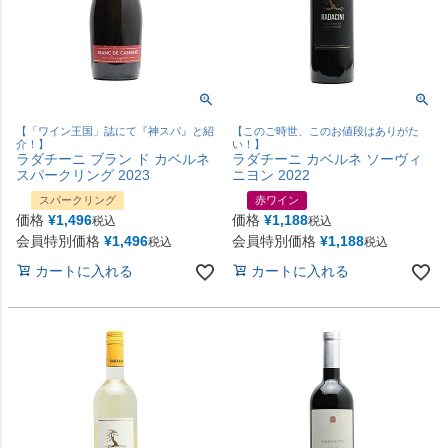
【「ワイン王国」誌にて『神スパ』と紹
【このご時世、このお値段はありがた
介！】
い！】
ラダチーニ ブラン ド カベルネ
ラダチーニ カベルネ ソーヴィ
スパークリング 2023
ニヨン 2022
スパークリング
赤ワイン
価格
¥
1,496
価格
¥
1,188
税込
税込
会員特別価格
¥
1,496
会員特別価格
¥
1,188
税込
税込
カートに入れる
カートに入れる