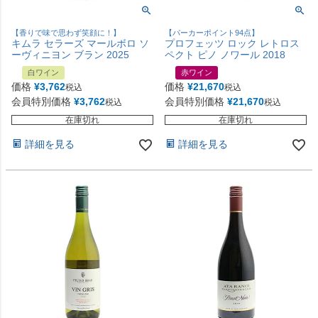
【香りで味で思わず笑顔に！】
【パーカーポイント94点】
キムラ セラーズ マールボロ ソ
プロフェッツ ロック レトロス
ーヴィニヨン ブラン 2025
ペクト ピノ ノワール 2018
白ワイン
赤ワイン
価格
¥
3,762
価格
¥
21,670
税込
税込
会員特別価格
¥
3,762
会員特別価格
¥
21,670
税込
税込
在庫切れ
在庫切れ
詳細を見る
詳細を見る