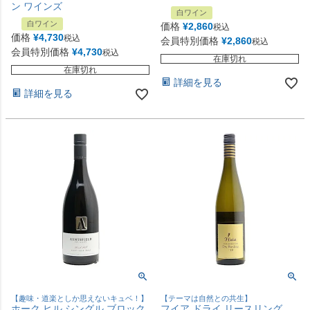
ン ワインズ
白ワイン
白ワイン
価格
¥
2,860
税込
価格
¥
4,730
税込
会員特別価格
¥
2,860
税込
会員特別価格
¥
4,730
税込
在庫切れ
在庫切れ
詳細を見る
詳細を見る
【趣味・道楽としか思えないキュベ！】
【テーマは自然との共生】
ホーク ヒル シングル ブロック
フイア ドライ リースリング