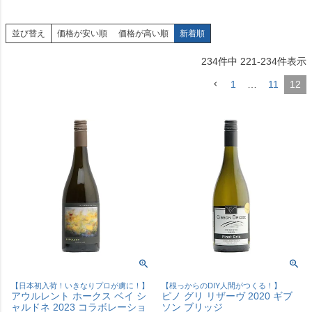
並び替え
価格が安い順
価格が高い順
新着順
234
件中
221
-
234
件表示
1
…
11
12
【日本初入荷！いきなりプロが虜に！】
【根っからのDIY人間がつくる！】
アウルレント ホークス ベイ シ
ピノ グリ リザーヴ 2020 ギブ
ャルドネ 2023 コラボレーショ
ソン ブリッジ