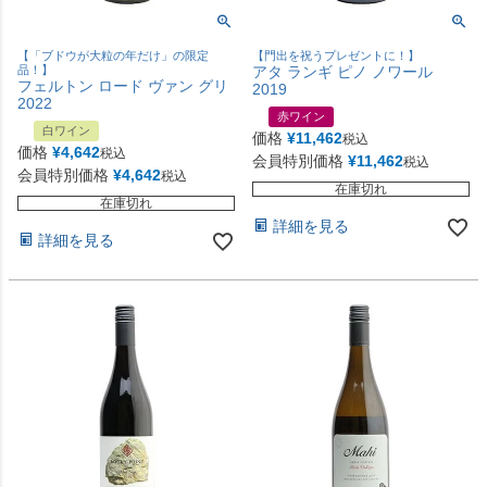
【「ブドウが大粒の年だけ」の限定
【門出を祝うプレゼントに！】
品！】
アタ ランギ ピノ ノワール
フェルトン ロード ヴァン グリ
2019
2022
赤ワイン
白ワイン
価格
¥
11,462
税込
価格
¥
4,642
税込
会員特別価格
¥
11,462
税込
会員特別価格
¥
4,642
税込
在庫切れ
在庫切れ
詳細を見る
詳細を見る