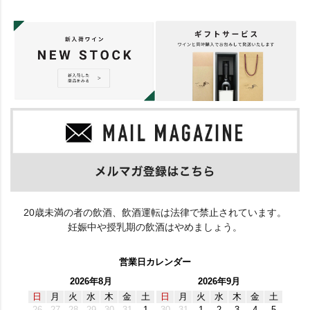
20歳未満の者の飲酒、飲酒運転は法律で禁止されています。
妊娠中や授乳期の飲酒はやめましょう。
営業日カレンダー
2026年8月
2026年9月
日
月
火
水
木
金
土
日
月
火
水
木
金
土
26
27
28
29
30
31
1
30
31
1
2
3
4
5