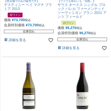
【実店舗でのみの販売です】
【ブドウも味わいも『別格』】
デスティニー ベイ マグナ プラ
サウス オークス シングル ブロ
ミア 2013
ック バレル ファーメンテッド
ソーヴィニヨン ブラン 2021 ア
赤ワイン
ンツ フィールド
価格
¥
73,700
税込
白ワイン
会員特別価格
¥
73,700
税込
価格
¥
6,270
税込
在庫切れ
会員特別価格
¥
6,270
税込
在庫切れ
詳細を見る
詳細を見る