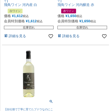
て】
て】
飛鳥ワイン 河内産 白
飛鳥ワイン 河内醸造 赤
白ワイン
赤ワイン
価格
¥
1,612
価格
¥
1,650
税込
税込
会員特別価格
¥
1,612
会員特別価格
¥
1,650
税込
税込
在庫切れ
在庫切れ
詳細を見る
詳細を見る
【自社畑で丁寧に育てたブドウなのにこ