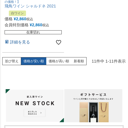
の価格！】
飛鳥ワイン シャルドネ 2021
白ワイン
価格
¥
2,860
税込
会員特別価格
¥
2,860
税込
在庫切れ
詳細を見る
11
件中
1
-
11
件表示
並び替え
価格が安い順
価格が高い順
新着順