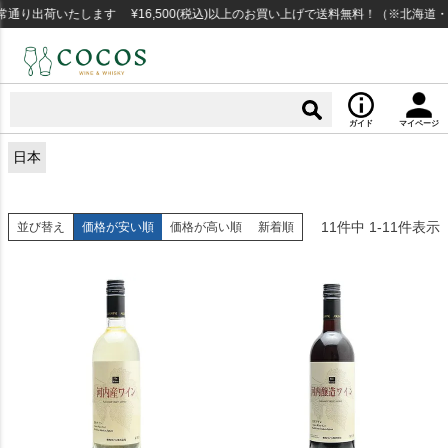
り出荷いたします ¥16,500(税込)以上のお買い上げで送料無料！（※北海道・
ガイド
マイページ
日本
11
件中
1
-
11
件表示
並び替え
価格が安い順
価格が高い順
新着順