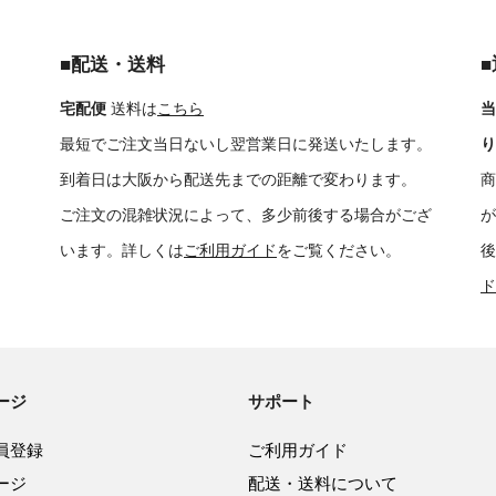
■配送・送料
宅配便
送料は
こちら
当
最短でご注文当日ないし翌営業日に発送いたします。
り
到着日は大阪から配送先までの距離で変わります。
商
ご注文の混雑状況によって、多少前後する場合がござ
が
います。詳しくは
ご利用ガイド
をご覧ください。
後
ド
ージ
サポート
員登録
ご利用ガイド
ージ
配送・送料について