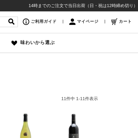
14時までのご注文で当日出荷（日・祝は12時締め切り）お盆も
ご利用ガイド
マイページ
カート
味わいから選ぶ
11
件中
1
-
11
件表示