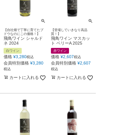
【自社畑で丁寧に育てたブ
【登場していきなり高品
ドウなのにこの価格！】
質！】
飛鳥ワイン シャルド
飛鳥ワイン マスカッ
ネ 2024
ト ベリーA 2025
白ワイン
赤ワイン
価格
¥
3,280
価格
¥
2,607
税込
税込
会員特別価格
¥
3,280
会員特別価格
¥
2,607
税込
税込
カートに入れる
カートに入れる