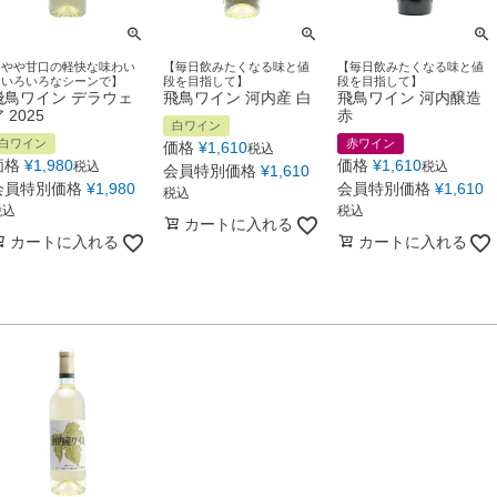
【やや甘口の軽快な味わい
【毎日飲みたくなる味と値
【毎日飲みたくなる味と値
をいろいろなシーンで】
段を目指して】
段を目指して】
飛鳥ワイン デラウェ
飛鳥ワイン 河内産 白
飛鳥ワイン 河内醸造
 2025
赤
白ワイン
白ワイン
赤ワイン
価格
¥
1,610
税込
価格
¥
1,980
価格
¥
1,610
税込
税込
会員特別価格
¥
1,610
会員特別価格
¥
1,980
会員特別価格
¥
1,610
税込
税込
税込
カートに入れる
カートに入れる
カートに入れる