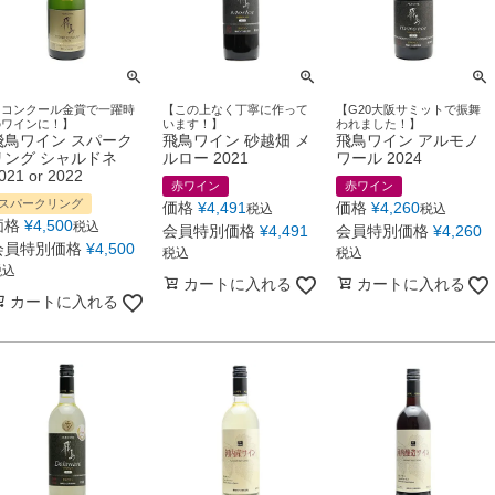
【コンクール金賞で一躍時
【この上なく丁寧に作って
【G20大阪サミットで振舞
のワインに！】
います！】
われました！】
飛鳥ワイン スパーク
飛鳥ワイン 砂越畑 メ
飛鳥ワイン アルモノ
リング シャルドネ
ルロー 2021
ワール 2024
021 or 2022
赤ワイン
赤ワイン
スパークリング
価格
¥
4,491
価格
¥
4,260
税込
税込
価格
¥
4,500
税込
会員特別価格
¥
4,491
会員特別価格
¥
4,260
会員特別価格
¥
4,500
税込
税込
税込
カートに入れる
カートに入れる
カートに入れる