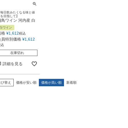
【毎日飲みたくなる味と値
段を目指して】
飛鳥ワイン 河内産 白
白ワイン
価格
¥
1,612
税込
会員特別価格
¥
1,612
税込
在庫切れ
詳細を見る
並び替え
価格が安い順
価格が高い順
新着順