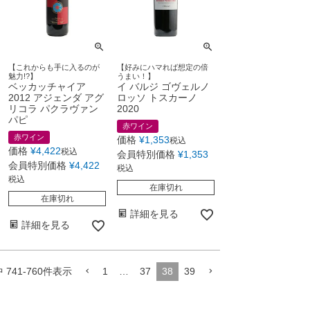
【これからも手に入るのが
【好みにハマれば想定の倍
魅力!?】
うまい！】
ベッカッチャイア
イ バルジ ゴヴェルノ
2012 アジェンダ アグ
ロッソ トスカーノ
リコラ パクラヴァン
2020
パピ
赤ワイン
赤ワイン
価格
¥
1,353
税込
価格
¥
4,422
税込
会員特別価格
¥
1,353
会員特別価格
¥
4,422
税込
税込
在庫切れ
在庫切れ
詳細を見る
詳細を見る
中
741
-
760
件表示
1
…
37
38
39