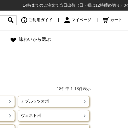
14時までのご注文で当日出荷（日・祝は12時締め切り）お盆も通
ご利用ガイド
マイページ
カート
味わいから選ぶ
18
件中
1
-
18
件表示
アブルッツオ州
ヴェネト州