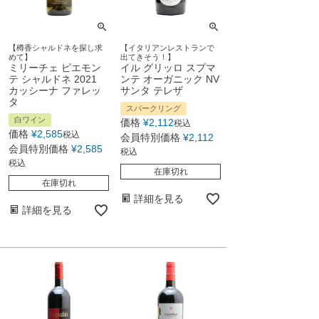
【樽香シャルドネを探し求
【イタリアンレストランで
めて】
出てきそう！】
ミリーチェ ピエモン
イル グリッロ スプマ
テ シャルドネ 2021
ンテ オーガニック NV
カッシーナ ファレッ
サンタ テレザ
タ
スパークリング
白ワイン
価格
¥
2,112
税込
価格
¥
2,585
税込
会員特別価格
¥
2,112
会員特別価格
¥
2,585
税込
税込
在庫切れ
在庫切れ
詳細を見る
詳細を見る