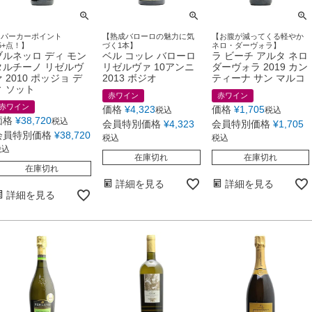
【パーカーポイント
【熟成バローロの魅力に気
【お腹が減ってくる軽やか
5+点！】
づく1本】
ネロ・ダーヴォラ】
ブルネッロ ディ モン
ベル コッレ バローロ
ラ ビーチ アルタ ネロ
タルチーノ リゼルヴ
リゼルヴァ 10アンニ
ダーヴォラ 2019 カン
 2010 ポッジョ デ
2013 ボジオ
ティーナ サン マルコ
ィ ソット
赤ワイン
赤ワイン
赤ワイン
価格
¥
4,323
価格
¥
1,705
税込
税込
価格
¥
38,720
税込
会員特別価格
¥
4,323
会員特別価格
¥
1,705
会員特別価格
¥
38,720
税込
税込
税込
在庫切れ
在庫切れ
在庫切れ
詳細を見る
詳細を見る
詳細を見る