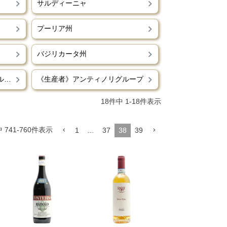
サルディーニャ
プーリア州
バジリカータ州
《生産者》ファンティーニグループ
《生産者》アンティノリグループ
18
件中
1
-
18
件表示
中
741
-
760
件表示
1
…
37
38
39