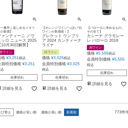
【一番早く楽しめるイタリ
【オレンジワイン"っぽい"白
【バローロに求めるもの、
アの新酒】
ワインが新感覚！】
その全て】
ファンティーニ ノヴ
グレケット ウンブリ
カシーナ グラモレー
ェッロ ニュース 2025
ア 2024 カンティーナ
レ バローロ 2018
【10月30日解禁】
ライナ
赤ワイン
赤ワイン
白ワイン
価格
¥
5,555
税込
価格
¥
3,251
価格
¥
3,025
税込
税込
会員特別価格
¥
5,555
会員特別価格
¥
3,251
会員特別価格
¥
3,025
税込
税込
税込
在庫切れ
在庫切れ
在庫切れ
詳細を見る
詳細を見る
詳細を見る
773
件
並び替え
価格が安い順
価格が高い順
新着順