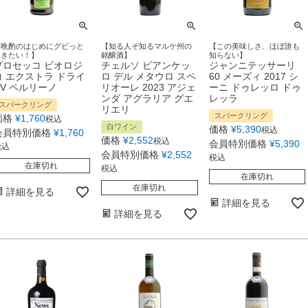
【晩酌のはじめにグビっと
【知る人ぞ知るマルケ州の
【この美味しさ、ほぼ誰も
いきたい！】
銘醸酒】
知らない】
プロセッコ ビオロジ
チェルソ ビアンケッ
ジャンニテッサーリ
コ エクストラ ドライ
ロ デル メタウロ スペ
60 メーズィ 2017 シ
NV ペルリーノ
リオーレ 2023 アジェ
ーニ ドゥレッロ ドゥ
ンダ アグラリア グエ
レッラ
スパークリング
リエリ
スパークリング
価格
¥
1,760
税込
白ワイン
価格
¥
5,390
税込
会員特別価格
¥
1,760
価格
¥
2,552
税込
会員特別価格
¥
5,390
税込
会員特別価格
¥
2,552
税込
在庫切れ
税込
在庫切れ
在庫切れ
詳細を見る
詳細を見る
詳細を見る