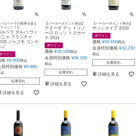
【バルベーラの限界を超え
【パーカーポイント96点】
【パーカーポイント96点】
るワイン！？】
テヌータ ディ トリノ
サッシカイア 2020
バルベラ ダルバ ヴィ
ーロ ロッソ トスカー
赤ワイン
ーニャ フランチャ
ナ 2011
2020 ジャコモ コンテ
価格
¥
34,650
税込
赤ワイン
ルノ
会員特別価格
¥
32,230
価格
¥
34,100
税込
税込
赤ワイン
会員特別価格
¥
34,100
価格
¥
9,900
税込
在庫切れ
税込
会員特別価格
¥
9,900
在庫切れ
税込
詳細を見る
在庫切れ
詳細を見る
詳細を見る