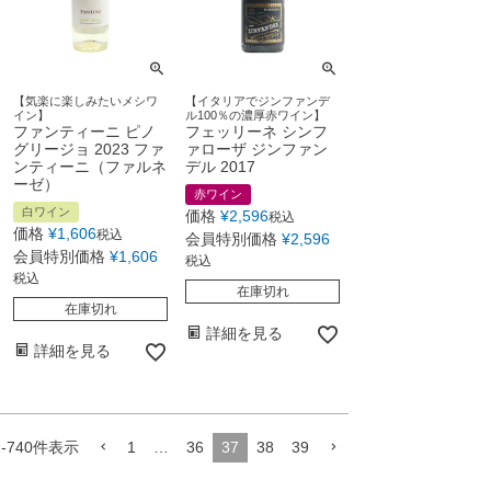
【気楽に楽しみたいメシワ
【イタリアでジンファンデ
イン】
ル100％の濃厚赤ワイン】
ファンティーニ ピノ
フェッリーネ シンフ
グリージョ 2023 ファ
ァローザ ジンファン
ンティーニ（ファルネ
デル 2017
ーゼ）
赤ワイン
白ワイン
価格
¥
2,596
税込
価格
¥
1,606
税込
会員特別価格
¥
2,596
会員特別価格
¥
1,606
税込
税込
在庫切れ
在庫切れ
詳細を見る
詳細を見る
1
-
740
件表示
1
…
36
37
38
39