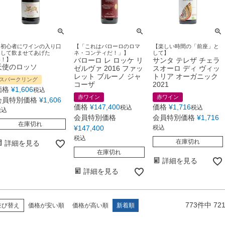
【初心者にワインの入り口
【「これはバローロのロマ
【楽しい時間の「前座」と
として飲ませてあげた
ネ・コンティだ！」】
して】
い！】
バローロ レ ロッケ リ
サンタ テレザ チェラ
天使のロッソ
ゼルヴァ 2016 ファッ
スオーロ ディ ヴィッ
レット ブルーノ ジャ
トリア オーガニック
スパークリング
コーザ
2021
価格
¥
1,606
税込
赤ワイン
赤ワイン
会員特別価格
¥
1,606
価格
¥
147,400
価格
¥
1,716
税込
税込
税込
会員特別価格
会員特別価格
¥
1,716
在庫切れ
¥
147,400
税込
税込
在庫切れ
詳細を見る
在庫切れ
詳細を見る
詳細を見る
773
件中
72
並び替え
価格が安い順
価格が高い順
新着順