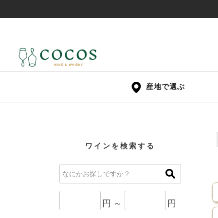
産地で選ぶ
ワインを検索する
円 ～
円