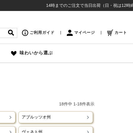
14時までのご注文で当日出荷（日・祝は12時締め切り）
ご利用ガイド
マイページ
カート
味わいから選ぶ
18
件中
1
-
18
件表示
アブルッツオ州
ヴェネト州