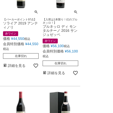
【パーカーポイント97点】
【入荷は1本限り！幻のブル
ソライア 2019 アンテ
ネッロ！】
ブルネッロ ディ モン
ィノリ
タルチーノ 2016 サン
赤ワイン
ジュゼッペ
価格
¥
44,550
税込
赤ワイン
会員特別価格
¥
44,550
価格
¥
56,100
税込
税込
会員特別価格
¥
56,100
在庫切れ
税込
在庫切れ
詳細を見る
詳細を見る