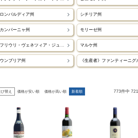
ロンバルディア州
シチリア州
カンパーニャ州
モリーゼ州
フリウリ・ヴェネツィア・ジュリア州
マルケ州
ウンブリア州
773
件中
72
並び替え
価格が安い順
価格が高い順
新着順