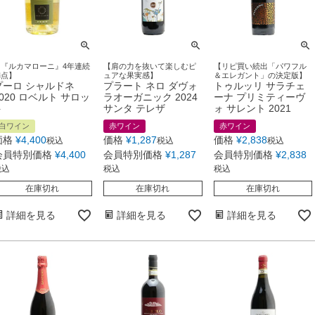
【『ルカマローニ』4年連続
【肩の力を抜いて楽しむピ
【リピ買い続出「パワフル
満点】
ュアな果実感】
＆エレガント」の決定版】
プーロ シャルドネ
プラート ネロ ダヴォ
トゥルッリ サラチェ
2020 ロベルト サロッ
ラオーガニック 2024
ーナ プリミティーヴ
ト
サンタ テレザ
ォ サレント 2021
白ワイン
赤ワイン
赤ワイン
価格
¥
4,400
価格
¥
1,287
価格
¥
2,838
税込
税込
税込
会員特別価格
¥
4,400
会員特別価格
¥
1,287
会員特別価格
¥
2,838
税込
税込
税込
在庫切れ
在庫切れ
在庫切れ
詳細を見る
詳細を見る
詳細を見る