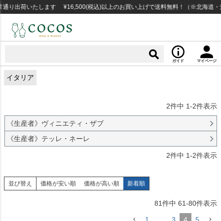
出荷いたします ¥16,500(税込)以上のお買い上げで送料無料！（※北海道・沖
ガイド
マイページ
イタリア
2
件中
1
-
2
件表示
《生産者》ヴィニエティ・ザブ
《生産者》テッレ・ネーレ
2
件中
1
-
2
件表示
並び替え
価格が安い順
価格が高い順
新着順
81
件中
61
-
80
件表示
1
…
3
4
5