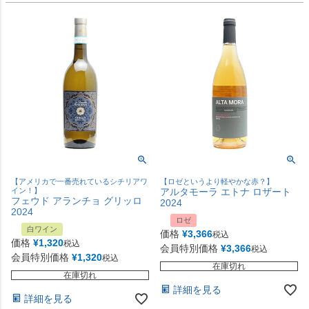
【アメリカで一番売れているシチリアワ
【ロゼというより軽やかな赤？】
イン！】
アルタモーラ エトナ ロザート
フェウド アランチョ グリッロ
2024
2024
ロゼ
白ワイン
価格
¥
3,366
税込
価格
¥
1,320
税込
会員特別価格
¥
3,366
税込
会員特別価格
¥
1,320
税込
在庫切れ
在庫切れ
詳細を見る
詳細を見る