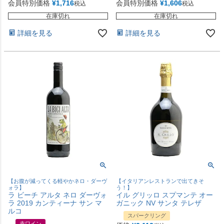
会員特別価格
¥
1,716
会員特別価格
¥
1,606
税込
税込
在庫切れ
在庫切れ
詳細を見る
詳細を見る
【お腹が減ってくる軽やかネロ・ダーヴ
【イタリアンレストランで出てきそ
ォラ】
う！】
ラ ビーチ アルタ ネロ ダーヴォ
イル グリッロ スプマンテ オー
ラ 2019 カンティーナ サン マ
ガニック NV サンタ テレザ
ルコ
スパークリング
赤ワイン