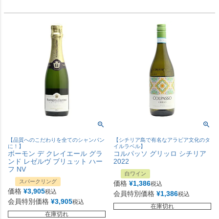
【品質へのこだわりを全てのシャンパン
【シチリア島で有名なアラビア文化のタ
に！】
イルラベル】
ボーモン デ クレイエール グラ
コルパッソ グリッロ シチリア
ンド レゼルヴ ブリュット ハー
2022
フ NV
白ワイン
スパークリング
価格
¥
1,386
税込
価格
¥
3,905
税込
会員特別価格
¥
1,386
税込
会員特別価格
¥
3,905
税込
在庫切れ
在庫切れ