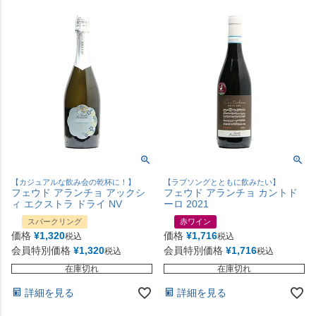
【カジュアルな飲み会の乾杯に！】
【ラブソングとともに飲みたい】
フェウド アランチョ アックシ
フェウド アランチョ カントド
ィ エクストラ ドライ NV
ーロ 2021
スパークリング
赤ワイン
価格
¥
1,320
価格
¥
1,716
税込
税込
会員特別価格
¥
1,320
会員特別価格
¥
1,716
税込
税込
在庫切れ
在庫切れ
詳細を見る
詳細を見る