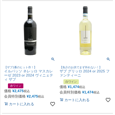
【ザブ1番のヒット作！】
【魚介のお供でまず外れない！】
イルパッソ ネレッロ マスカレ
ザブ グリッロ 2024 or 2025 フ
ーゼ 2023 or 2024 ヴィニェテ
ァンティーニ
ィ ザブ
白ワイン
赤ワイン
価格
¥
1,474
税込
価格
¥
2,475
税込
会員特別価格
¥
1,474
税込
会員特別価格
¥
2,475
税込
カートに入れる
カートに入れる