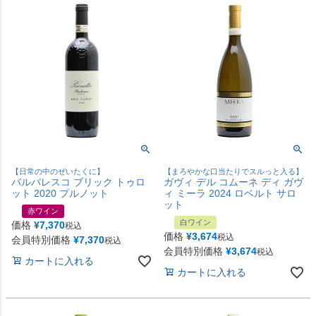
【日常の中のぜいたくに】
【まろやかな口当たりでスルっと入る】
バルバレスコ ブリック トゥロ
ガヴィ デル コムーネ ディ ガヴ
ット 2020 プルノット
ィ ミーラ 2024 ロベルト サロ
ット
赤ワイン
白ワイン
価格
¥
7,370
税込
価格
¥
3,674
税込
会員特別価格
¥
7,370
税込
会員特別価格
¥
3,674
税込
カートに入れる
カートに入れる