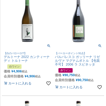
【白のバローロ!?】
【パーカーポイント91点】
デルトーナ 2022 カンティーナ
バルバレスコ ガッリーナ リゼ
ディ トルトーナ
ルヴァ マグナムボトル 【包装
不可】 2006 ラ スピネッタ
白ワイン
赤ワイン
価格
¥
4,906
税込
価格
¥
90,750
税込
会員特別価格
¥
4,906
税込
会員特別価格
¥
90,750
税込
カートに入れる
カートに入れる