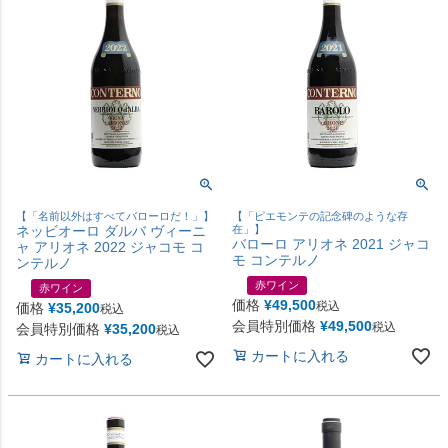
【「名前以外はすべてバローロだ！」】
【「ピエモンテの記念碑のような存
ネッビオーロ ダルバ ヴィーニ
在」】
バローロ アリオネ 2021 ジャコ
ャ アリオネ 2022 ジャコモ コ
モ コンテルノ
ンテルノ
赤ワイン
赤ワイン
価格
¥
49,500
税込
価格
¥
35,200
税込
会員特別価格
¥
49,500
税込
会員特別価格
¥
35,200
税込
カートに入れる
カートに入れる