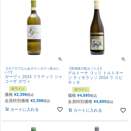
【ガブガブならぬガヴィガヴィ飲みた
【新感覚の飲みごたえ】
い!?】
デルトーナ コッリ トルトネー
ガーヴィ 2024 フラテッリ ジャ
ジ ティモラッソ 2024 ラ スピ
コーザ ガヴィ
ネッタ
白ワイン
白ワイン
価格
¥
2,398
税込
価格
¥
4,895
税込
会員特別価格
¥
2,398
税込
会員特別価格
¥
4,895
税込
カートに入れる
カートに入れる