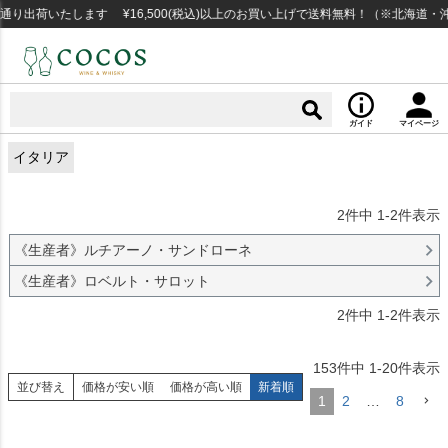
出荷いたします ¥16,500(税込)以上のお買い上げで送料無料！（※北海道・沖
ガイド
マイページ
イタリア
2
件中
1
-
2
件表示
《生産者》ルチアーノ・サンドローネ
《生産者》ロベルト・サロット
2
件中
1
-
2
件表示
153
件中
1
-
20
件表示
並び替え
価格が安い順
価格が高い順
新着順
1
2
…
8