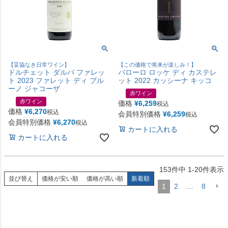
【妥協なき日常ワイン】
【この価格で将来が楽しみ！】
ドルチェット ダルバ ファレッ
バローロ ロッケ ディ カステレ
ト 2023 ファレット ディ ブル
ット 2022 カッシーナ キッコ
ーノ ジャコーザ
赤ワイン
赤ワイン
価格
¥
6,259
税込
価格
¥
6,270
税込
会員特別価格
¥
6,259
税込
会員特別価格
¥
6,270
税込
カートに入れる
カートに入れる
153
件中
1
-
20
件表示
並び替え
価格が安い順
価格が高い順
新着順
1
2
…
8