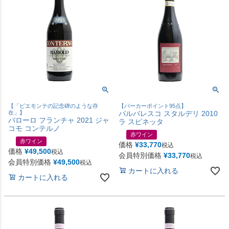
【「ピエモンテの記念碑のような存
【パーカーポイント95点】
在」】
バルバレスコ スタルデリ 2010
バローロ フランチャ 2021 ジャ
ラ スピネッタ
コモ コンテルノ
赤ワイン
赤ワイン
価格
¥
33,770
税込
価格
¥
49,500
税込
会員特別価格
¥
33,770
税込
会員特別価格
¥
49,500
税込
カートに入れる
カートに入れる