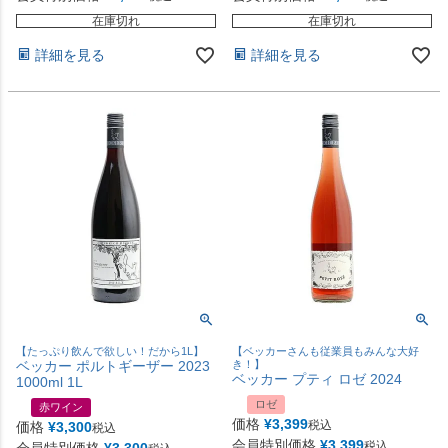
在庫切れ
在庫切れ
詳細を見る
詳細を見る
【たっぷり飲んで欲しい！だから1L】
【ベッカーさんも従業員もみんな大好
ベッカー ポルトギーザー 2023
き！】
ベッカー プティ ロゼ 2024
1000ml 1L
ロゼ
赤ワイン
価格
¥
3,399
税込
価格
¥
3,300
税込
会員特別価格
¥
3,399
税込
会員特別価格
¥
3,300