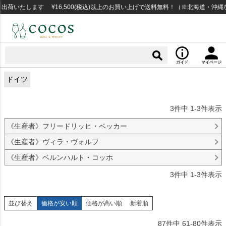
いたします ¥16,500(税込)以上のお買い上げで送料無料！（※北海道・沖縄など
ガイド
マイページ
ドイツ
3
件中
1
-
3
件表示
《生産者》フリードリッヒ・ベッカー
《生産者》ヴィラ・ヴォルフ
《生産者》ベルンハルト・コッホ
3
件中
1
-
3
件表示
並び替え
価格が安い順
価格が高い順
新着順
87
件中
61
-
80
件表示