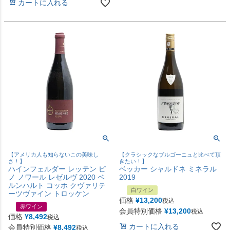
カートに入れる
【アメリカ人も知らないこの美味し
【クラシックなブルゴーニュと比べて頂
さ！】
きたい！】
ハインフェルダー レッテン ピ
ベッカー シャルドネ ミネラル
ノ ノワール レゼルヴ 2020 ベ
2019
ルンハルト コッホ クヴァリテ
白ワイン
ーツヴァイン トロッケン
価格
¥
13,200
税込
赤ワイン
会員特別価格
¥
13,200
税込
価格
¥
8,492
税込
カートに入れる
会員特別価格
¥
8,492
税込