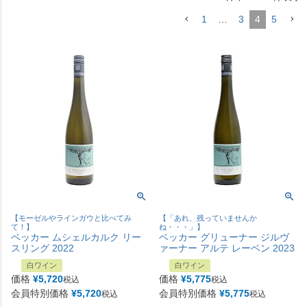
1
…
3
4
5
【モーゼルやラインガウと比べてみ
【「あれ、残っていませんか
て！】
ね・・・」】
ベッカー ムシェルカルク リー
ベッカー グリューナー ジルヴ
スリング 2022
ァーナー アルテ レーベン 2023
白ワイン
白ワイン
価格
¥
5,720
価格
¥
5,775
税込
税込
会員特別価格
¥
5,720
会員特別価格
¥
5,775
税込
税込