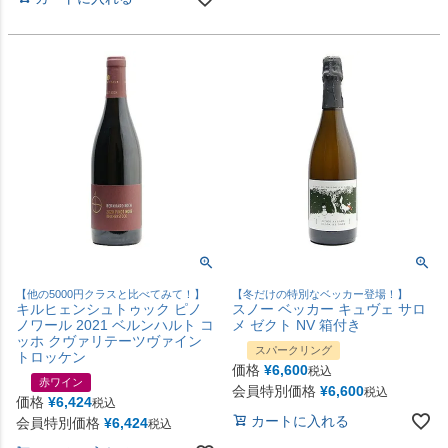
【他の5000円クラスと比べてみて！】
【冬だけの特別なベッカー登場！】
キルヒェンシュトゥック ピノ
スノー ベッカー キュヴェ サロ
ノワール 2021 ベルンハルト コ
メ ゼクト NV 箱付き
ッホ クヴァリテーツヴァイン
スパークリング
トロッケン
価格
¥
6,600
税込
赤ワイン
会員特別価格
¥
6,600
税込
価格
¥
6,424
税込
カートに入れる
会員特別価格
¥
6,424
税込