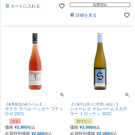
在庫切れ
カートに入れる
詳細を見る
【春季限定の桜ラベル♪】
【ド派手は香りに即買い続出！】
サクラ ラベル ベッカー プティ
シャーレス ゲルバー ムスカテ
ロゼ 2021
ラー トロッケン 2022
ロゼ
白ワイン
価格
¥
2,860
価格
¥
3,080
税込
税込
会員特別価格
¥
2,860
会員特別価格
¥
3,080
税込
税込