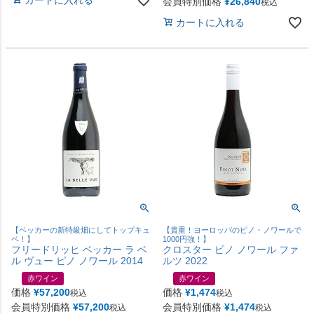
会員特別価格
¥
26,840
税込
カートに入れる
【ベッカーの新特級畑にしてトップキュ
【貴重！ヨーロッパのピノ・ノワールで
ベ！】
1000円強！】
フリードリッヒ ベッカー ラ ベ
クロスター ピノ ノワール ファ
ル ヴュー ピノ ノワール 2014
ルツ 2022
赤ワイン
赤ワイン
価格
¥
57,200
価格
¥
1,474
税込
税込
会員特別価格
¥
57,200
会員特別価格
¥
1,474
税込
税込