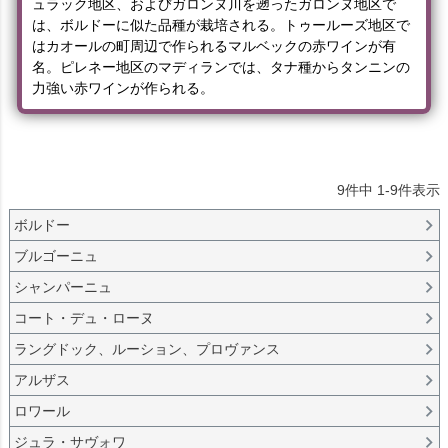
ュラック地区、およびガロンヌ川を遡ったガロンヌ地区で
は、ボルドーに似た品種が栽培される。トゥールーズ地区で
はカオールの町周辺で作られるマルベックの赤ワインが有
名。ピレネー地区のマディランでは、タナ種からタンニンの
力強い赤ワインが作られる。
9
件中
1
-
9
件表示
ボルドー
ブルゴーニュ
シャンパーニュ
コート・デュ・ローヌ
ラングドック、ルーション、プロヴァンス
アルザス
ロワール
ジュラ・サヴォワ