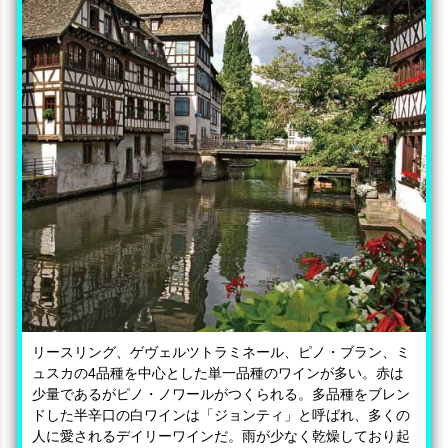
リースリング、ゲヴェルツトラミネール、ピノ・ブラン、ミ
ュスカの4品種を中心とした単一品種のワインが多い。赤は
少量であるがピノ・ノワールがつくられる。多品種をブレン
ドした半辛口の白ワインは「ジョンティ」と呼ばれ、多くの
人に愛されるデイリーワインだ。雨が少なく乾燥しており起