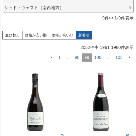
シュド・ウェスト（南西地方）
9
件中
1
-
9
件表示
並び替え
価格が安い順
価格が高い順
新着順
2052
件中
1961
-
1980
件表示
1
…
98
99
100
…
103