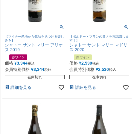
【マイナー産地から銘品を見つける楽し
【ボルドー・ブランの良さを再認識しま
みを】
す！】
シャトー サント マリー アリオ
シャトー サント マリー マドリ
ス 2019
ス 2020
赤ワイン
白ワイン
価格
¥
3,344
価格
¥
2,530
税込
税込
会員特別価格
¥
3,344
会員特別価格
¥
2,530
税込
税込
在庫切れ
在庫切れ
詳細を見る
詳細を見る