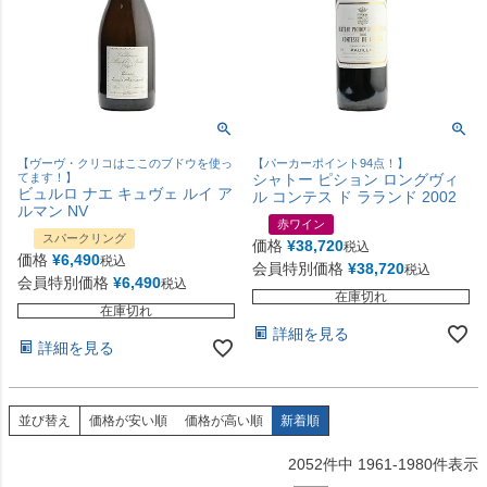
【ヴーヴ・クリコはここのブドウを使っ
【パーカーポイント94点！】
てます！】
シャトー ピション ロングヴィ
ビュルロ ナエ キュヴェ ルイ ア
ル コンテス ド ラランド 2002
ルマン NV
赤ワイン
スパークリング
価格
¥
38,720
税込
価格
¥
6,490
税込
会員特別価格
¥
38,720
税込
会員特別価格
¥
6,490
税込
在庫切れ
在庫切れ
詳細を見る
詳細を見る
並び替え
価格が安い順
価格が高い順
新着順
2052
件中
1961
-
1980
件表示