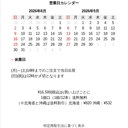
営業日カレンダー
2026年8月
2026年9月
日
月
火
水
木
金
土
日
月
火
水
木
金
土
26
27
28
29
30
31
1
30
31
1
2
3
4
5
2
3
4
5
6
7
8
6
7
8
9
10
11
12
9
10
11
12
13
14
15
13
14
15
16
17
18
19
16
17
18
19
20
21
22
20
21
22
23
24
25
26
23
24
25
26
27
28
29
27
28
29
30
1
2
3
30
31
1
2
3
4
5
■
休業日
(月)～(土)14時までのご注文で当日出荷
(日)(祝)は12時が〆切となります
¥16,500(税込)お買い上げごとに
1個口（1箱/12本）送料無料
（※北海道と沖縄は送料割引）北海道：¥820 沖縄：¥532
特定商取引法に基づく表示