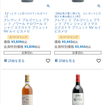
【ずっとそっと語りかけてくれるワイ
【創設者の妻に捧げる、エレガンスと力
ン】
強さを兼ね備えた1本】
クレマン ド ブルゴーニュ ブラ
クレマン ド ブルゴーニュ ブラ
ン ド ノワール テロワール ド
ン ド ブラン ジャンヌ トマス
シャゾ エクストラ ブリュット
エクストラ ブリュット NV ルイ
NV ルイ ピカメロ
ピカメロ
スパークリング
スパークリング
価格
¥
3,839
価格
¥
3,443
税込
税込
会員特別価格
¥
3,839
会員特別価格
¥
3,443
税込
税込
在庫切れ
在庫切れ
詳細を見る
詳細を見る