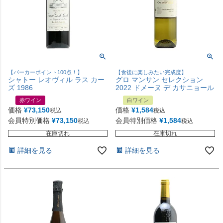
【パーカーポイント100点！】
【食後に楽しみたい完成度】
シャトー レオヴィル ラス カー
グロ マンサン セレクション
ズ 1986
2022 ドメーヌ デ カサニョール
赤ワイン
白ワイン
価格
¥
73,150
価格
¥
1,584
税込
税込
会員特別価格
¥
73,150
会員特別価格
¥
1,584
税込
税込
在庫切れ
在庫切れ
詳細を見る
詳細を見る