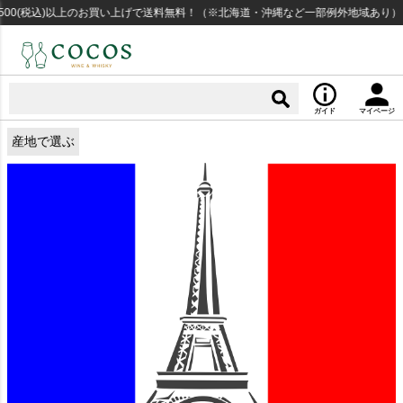
以上のお買い上げで送料無料！（※北海道・沖縄など一部例外地域あり）
14時
ガイド
マイページ
産地で選ぶ