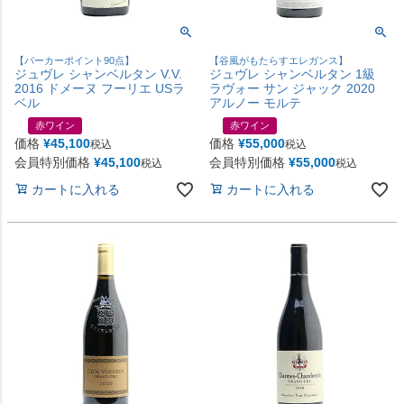
【パーカーポイント90点】
【谷風がもたらすエレガンス】
ジュヴレ シャンベルタン V.V.
ジュヴレ シャンベルタン 1級
2016 ドメーヌ フーリエ USラ
ラヴォー サン ジャック 2020
ベル
アルノー モルテ
赤ワイン
赤ワイン
価格
¥
45,100
価格
¥
55,000
税込
税込
会員特別価格
¥
45,100
会員特別価格
¥
55,000
税込
税込
カートに入れる
カートに入れる