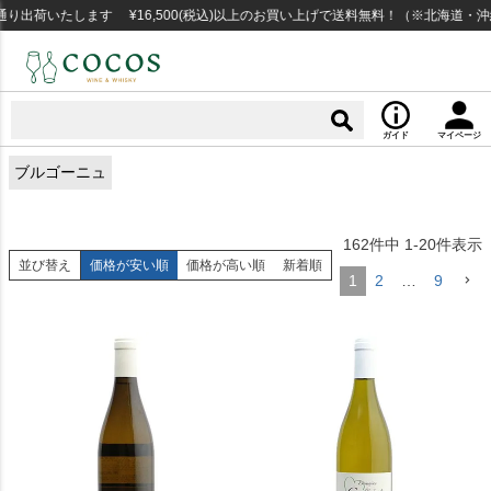
荷いたします ¥16,500(税込)以上のお買い上げで送料無料！（※北海道・沖縄
ガイド
マイページ
ブルゴーニュ
162
件中
1
-
20
件表示
並び替え
価格が安い順
価格が高い順
新着順
1
2
…
9