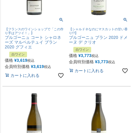
【フランスのワインショップで「この作
【シャルドネなのにマスカットの甘い香
り手はアツイ！」】
り!?】
ブルゴーニュ コート シャロネ
ブルゴーニュ ブラン 2020 ドメ
ーズ マルペルテュイ ブラン
ーヌ デ クリオ
2020 グフィエ
白ワイン
白ワイン
価格
¥
3,773
税込
価格
¥
3,619
税込
会員特別価格
¥
3,773
税込
会員特別価格
¥
3,619
税込
カートに入れる
カートに入れる