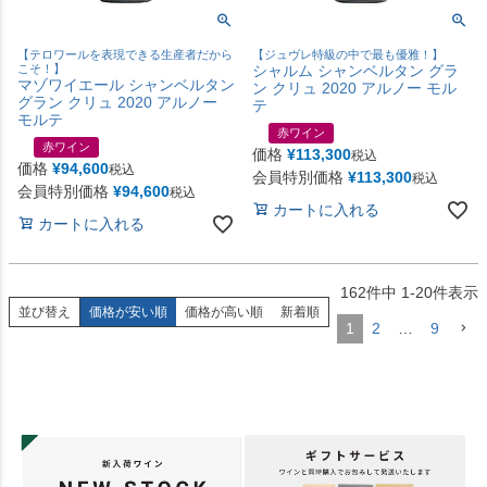
【テロワールを表現できる生産者だから
【ジュヴレ特級の中で最も優雅！】
こそ！】
シャルム シャンベルタン グラ
マゾワイエール シャンベルタン
ン クリュ 2020 アルノー モル
グラン クリュ 2020 アルノー
テ
モルテ
赤ワイン
赤ワイン
価格
¥
113,300
税込
価格
¥
94,600
税込
会員特別価格
¥
113,300
税込
会員特別価格
¥
94,600
税込
カートに入れる
カートに入れる
162
件中
1
-
20
件表示
並び替え
価格が安い順
価格が高い順
新着順
1
2
…
9