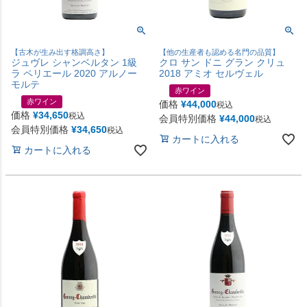
【古木が生み出す格調高さ】
【他の生産者も認める名門の品質】
ジュヴレ シャンベルタン 1級
クロ サン ドニ グラン クリュ
ラ ペリエール 2020 アルノー
2018 アミオ セルヴェル
モルテ
赤ワイン
赤ワイン
価格
¥
44,000
税込
価格
¥
34,650
税込
会員特別価格
¥
44,000
税込
会員特別価格
¥
34,650
税込
カートに入れる
カートに入れる