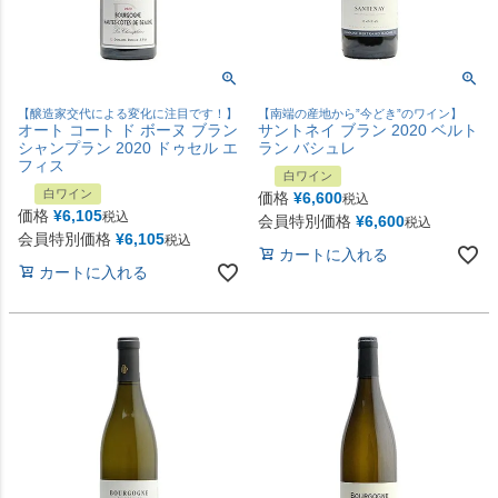
【醸造家交代による変化に注目です！】
【南端の産地から”今どき”のワイン】
オート コート ド ボーヌ ブラン
サントネイ ブラン 2020 ベルト
シャンプラン 2020 ドゥセル エ
ラン バシュレ
フィス
白ワイン
白ワイン
価格
¥
6,600
税込
価格
¥
6,105
税込
会員特別価格
¥
6,600
税込
会員特別価格
¥
6,105
税込
カートに入れる
カートに入れる