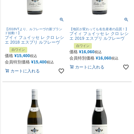
【2018VTより、ルフレーヴの新ブラン
【地区が変わっても名生産者の品質！】
ド始動！】
プイィ フュイッセ レ クロ レシ
プイィ フュイッセ レ クロ レシ
エ 2019 エスプリ ルフレーヴ
エ 2018 エスプリ ルフレーヴ
白ワイン
白ワイン
価格
¥
16,060
税込
価格
¥
15,400
税込
会員特別価格
¥
16,060
税込
会員特別価格
¥
15,400
税込
カートに入れる
カートに入れる