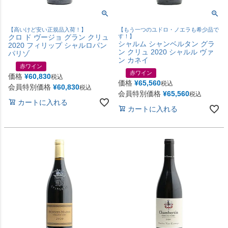
【高いけど安い正規品入荷！】
【もう一つのユドロ・ノエラも希少品で
クロ ド ヴージョ グラン クリュ
す！】
シャルム シャンベルタン グラ
2020 フィリップ シャルロパン
ン クリュ 2020 シャルル ヴァ
パリゾ
ン カネイ
赤ワイン
赤ワイン
価格
¥
60,830
税込
価格
¥
65,560
税込
会員特別価格
¥
60,830
税込
会員特別価格
¥
65,560
税込
カートに入れる
カートに入れる