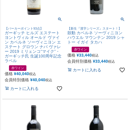
【パーカーポイント93点】
【新生『漢字シリーズ』スタート！】
ガーギッチ ヒルズ エステート
鼓動 カベルネ ソーヴィニヨン
ヨントヴィル オールド ヴァイ
ハウエル マウンテン 2019 シャ
ン カベルネ ソーヴィニヨン エ
トー イガイ タカハ
ステート グロウン ナパ ヴァレ
赤ワイン
ー 2019 ミリェンコ“マイク”・
価格
¥
33,440
税込
ガーギッチ氏 生誕100周年記念
ラベル
会員特別価格
¥
33,440
税込
赤ワイン
カートに入れる
価格
¥
40,040
税込
会員特別価格
¥
40,040
税込
カートに入れる