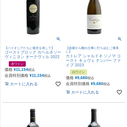
【パイオニアたちに敬意を表して】
【故郷から離れ仕事に打ち込むご褒美
ゴーストブロック カベルネソー
に】
カトレア シャルドネ ソノマ コ
ヴィニヨン オークヴィル 2022
ースト キュヴェ ナンバー ファ
赤ワイン
イブ 2023
価格
¥
11,154
税込
白ワイン
会員特別価格
¥
11,154
税込
価格
¥
9,680
税込
会員特別価格
¥
9,680
カートに入れる
税込
カートに入れる