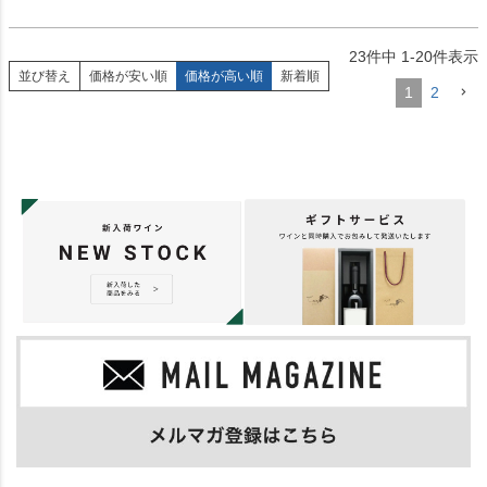
23
件中
1
-
20
件表示
並び替え
価格が安い順
価格が高い順
新着順
1
2