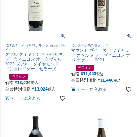
【話題をさらったワンランク上のナパカ
【山カベの教科書として】
ベ】
マウント ヴィーダー ワイナリ
ダブル ダイヤモンド カベルネ
ー カベルネ ソーヴィニヨン ナ
ソーヴィニヨン オークヴィル
パ ヴァレー 2021
2023 ダブル・ダイヤモンド
赤ワイン
（シュレイダー・セラーズ
価格
¥
11,440
税込
赤ワイン
会員特別価格
¥
11,440
税込
価格
¥
13,024
税込
会員特別価格
¥
13,024
カートに入れる
税込
カートに入れる