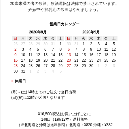
20歳未満の者の飲酒、飲酒運転は法律で禁止されています。
妊娠中や授乳期の飲酒はやめましょう。
営業日カレンダー
2026年8月
2026年9月
日
月
火
水
木
金
土
日
月
火
水
木
金
土
26
27
28
29
30
31
1
30
31
1
2
3
4
5
2
3
4
5
6
7
8
6
7
8
9
10
11
12
9
10
11
12
13
14
15
13
14
15
16
17
18
19
16
17
18
19
20
21
22
20
21
22
23
24
25
26
23
24
25
26
27
28
29
27
28
29
30
1
2
3
30
31
1
2
3
4
5
■
休業日
(月)～(土)14時までのご注文で当日出荷
(日)(祝)は12時が〆切となります
¥16,500(税込)お買い上げごとに
1個口（1箱/12本）送料無料
（※北海道と沖縄は送料割引）北海道：¥820 沖縄：¥532