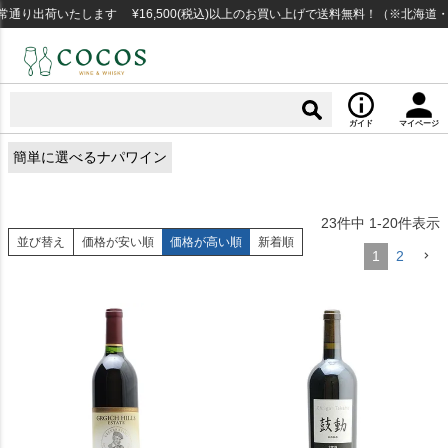
り出荷いたします ¥16,500(税込)以上のお買い上げで送料無料！（※北海道・沖
ガイド
マイページ
簡単に選べるナパワイン
23
件中
1
-
20
件表示
並び替え
価格が安い順
価格が高い順
新着順
1
2