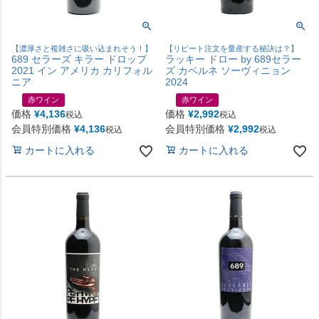
【濃厚さと複雑さに吸い込まれそう！】
【リピート注文を量産する秘訣は？】
689 セラーズ キラー ドロップ
ラッキー ドロー by 689セラー
2021 イン アメリカ カリフォル
ズ カベルネ ソーヴィニョン
ニア
2024
赤ワイン
赤ワイン
価格
¥
4,136
価格
¥
2,992
税込
税込
会員特別価格
¥
4,136
会員特別価格
¥
2,992
税込
税込
カートに入れる
カートに入れる