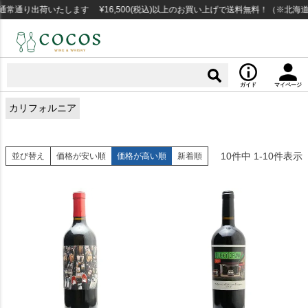
常通り出荷いたします ¥16,500(税込)以上のお買い上げで送料無料！（※北海道
ガイド
マイページ
カリフォルニア
10
件中
1
-
10
件表示
並び替え
価格が安い順
価格が高い順
新着順