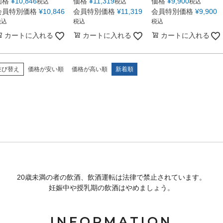
価格
¥
10,846
価格
¥
11,319
価格
¥
9,900
税込
税込
税込
会員特別価格
¥
10,846
会員特別価格
¥
11,319
会員特別価格
¥
9,900
税込
税込
税込
カートに入れる
カートに入れる
カートに入れる
並び替え
価格が安い順
価格が高い順
新着順
20歳未満の者の飲酒、飲酒運転は法律で禁止されています。
妊娠中や授乳期の飲酒はやめましょう。
INFORMATION