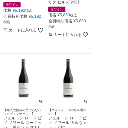
リタ ヒルズ 2021
赤ワイン
赤ワイン
価格
¥
5,192
税込
価格
¥
5,830
税込
会員特別価格
¥
5,192
会員特別価格
¥
5,830
税込
税込
カートに入れる
カートに入れる
【輸入元熟成の手ごろなバ
【ヴィンテージ比較が面白
ックヴィンテージ！】
い！】
フェルトン ロード ピ
フェルトン ロード ピ
ノ ノワール コーニッ
ノ ノワール カルヴァ
シュ ポイント 2018
ート 2019