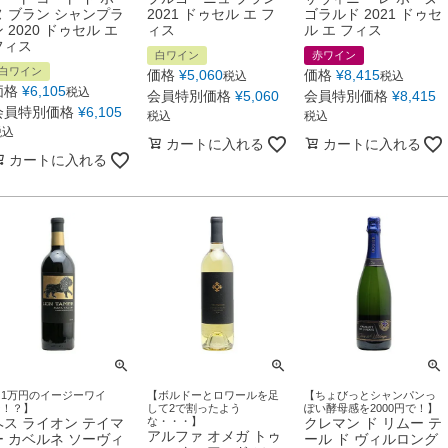
ヌ ブラン シャンプラ
2021 ドゥセル エ フ
ゴラルド 2021 ドゥセ
 2020 ドゥセル エ
ィス
ル エ フィス
フィス
白ワイン
赤ワイン
白ワイン
価格
¥
5,060
価格
¥
8,415
税込
税込
価格
¥
6,105
税込
会員特別価格
¥
5,060
会員特別価格
¥
8,415
会員特別価格
¥
6,105
税込
税込
税込
カートに入れる
カートに入れる
カートに入れる
【1万円のイージーワイ
【ボルドーとロワールを足
【ちょびっとシャンパンっ
ン！？】
して2で割ったよう
ぽい酵母感を2000円で！】
ヘス ライオン テイマ
な・・・】
クレマン ド リムー テ
アルファ オメガ トゥ
ー カベルネ ソーヴィ
ール ド ヴィルロング