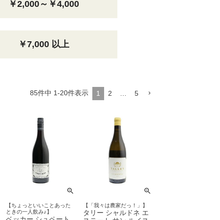
￥2,000～￥4,000
￥7,000 以上
85
件中
1
-
20
件表示
1
2
…
5
【ちょっといいことあった
【「我々は農家だっ！」】
ときの一人飲み♪】
タリー シャルドネ エ
ベッカー シュペート