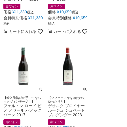
赤ワイン
赤ワイン
価格
¥
11,330
価格
¥
10,659
税込
税込
会員特別価格
¥
11,330
会員特別価格
¥
10,659
税込
税込
カートに入れる
カートに入れる
【輸入元熟成の手ごろなバ
【ソファーに身をゆだねて
ックヴィンテージ！】
ゆったりと】
フェルトン ロード ピ
ゲオルク ブロイヤー
ノ ノワール バノック
ルージュ シュペート
バーン 2017
ブルグンダー 2023
赤ワイン
赤ワイン