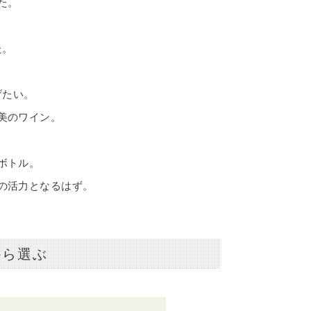
た。
。
た。
げたい。
美のワイン。
ボトル。
の活力となるはず。
から選ぶ