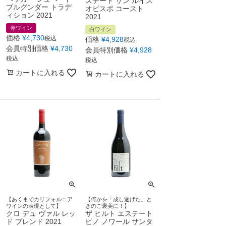
ステート サン ルイス
ブルグンダー トラデ
オビスポ コースト
ィション 2021
2021
赤ワイン
白ワイン
価格
¥
4,730
税込
価格
¥
4,928
税込
会員特別価格
¥
4,730
会員特別価格
¥
4,928
税込
税込
カートに入れる
カートに入れる
【あくまでカリフォルニア
【何かを「成し遂げた」と
ワインの表現として】
きのご褒美に！】
クロ デュ ヴァル レッ
ザ ヒルト エステート
ド ブレンド 2021
ピノ ノワール サンタ