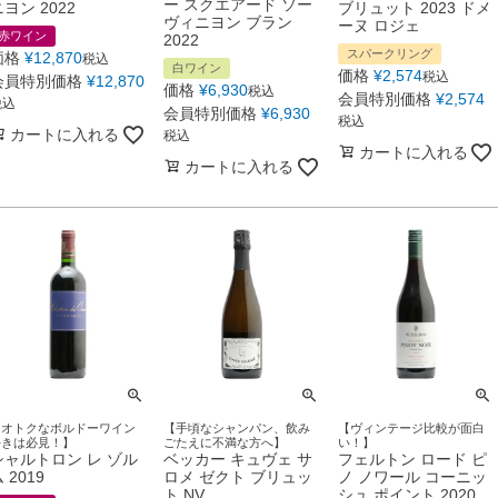
ー スクエアード ソー
ヨン 2022
ブリュット 2023 ドメ
ヴィニヨン ブラン
ーヌ ロジェ
赤ワイン
2022
スパークリング
価格
¥
12,870
税込
白ワイン
価格
¥
2,574
税込
会員特別価格
¥
12,870
価格
¥
6,930
税込
会員特別価格
¥
2,574
税込
会員特別価格
¥
6,930
税込
カートに入れる
税込
カートに入れる
カートに入れる
【オトクなボルドーワイン
【手頃なシャンパン、飲み
【ヴィンテージ比較が面白
好きは必見！】
ごたえに不満な方へ】
い！】
シャルトロン レ ゾル
ベッカー キュヴェ サ
フェルトン ロード ピ
 2019
ロメ ゼクト ブリュッ
ノ ノワール コーニッ
ト NV
シュ ポイント 2020