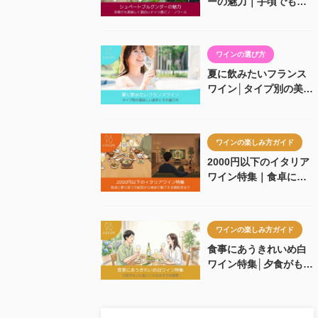
ーの魅力｜手頃でも美
味しく面白いドイツ産
ピノ・ノワール
ワインの選び方
夏に飲みたいフランス
ワイン│タイプ別の美味
しい条件とその選び方
ワインの楽しみ方ガイド
2000円以下のイタリア
ワイン特集｜食卓に寄
り添う万能型から単体
で魅了する個性派まで
ワインの楽しみ方ガイド
食事にあうきれいめ白
ワイン特集│夕食がもっ
と楽しくなるおすすめ
銘柄