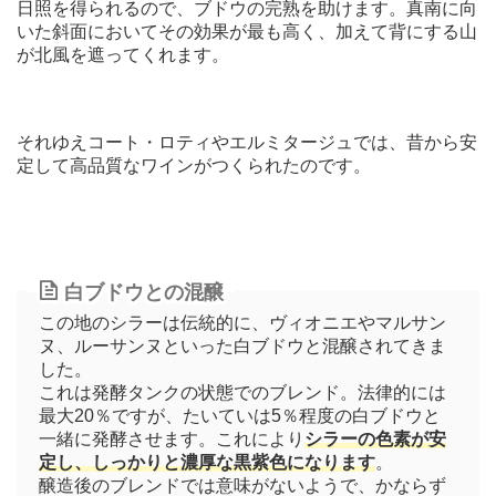
日照を得られるので、ブドウの完熟を助けます。真南に向
いた斜面においてその効果が最も高く、加えて背にする山
が北風を遮ってくれます。
それゆえコート・ロティやエルミタージュでは、昔から安
定して高品質なワインがつくられたのです。
白ブドウとの混醸
この地のシラーは伝統的に、ヴィオニエやマルサン
ヌ、ルーサンヌといった白ブドウと混醸されてきま
した。
これは発酵タンクの状態でのブレンド。法律的には
最大20％ですが、たいていは5％程度の白ブドウと
一緒に発酵させます。これにより
シラーの色素が安
定し、しっかりと濃厚な黒紫色になります
。
醸造後のブレンドでは意味がないようで、かならず