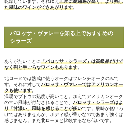
乾燥しています。それゆえ
非常に凝縮感が高く、より熟し
た風味のワインができあがります
。
バロッサ・ヴァレーを知る上でおすすめの
シラーズ
ありがたいことに
「バロッサ・シラーズ」は高級品だけで
なく割と手ごろなワインもあります
。
北ローヌでは熟成に使うオークはフレンチオークのみで
す。それに対して
バロッサ・ヴァレーではアメリカンオー
クも使います
。
温暖でブドウの熟度が高いこと。加えてアメリカンオーク
の甘い風味が付与されることで、
バロッサ・シラーズはよ
り「甘濃い」風味を感じることが多い
です。酸味が低いわ
けではありませんが、ボディ感が豊かなのであまり強くは
感じません。また北ローヌと比較するなら低いです。