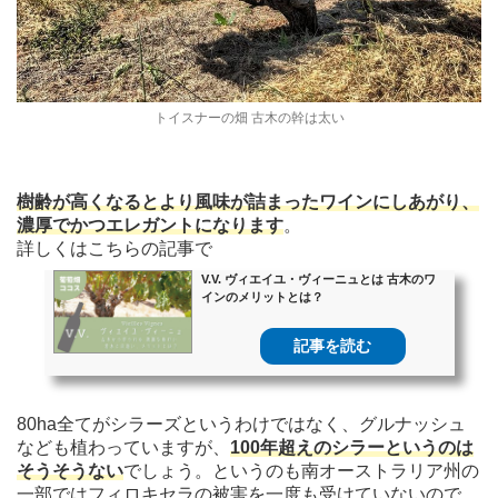
トイスナーの畑 古木の幹は太い
樹齢が高くなるとより風味が詰まったワインにしあがり、
濃厚でかつエレガントになります
。
詳しくはこちらの記事で
V.V. ヴィエイユ・ヴィーニュとは 古木のワ
インのメリットとは？
記事を読む
80ha全てがシラーズというわけではなく、グルナッシュ
なども植わっていますが、
100年超えのシラーというのは
そうそうない
でしょう。というのも南オーストラリア州の
一部ではフィロキセラの被害を一度も受けていないので