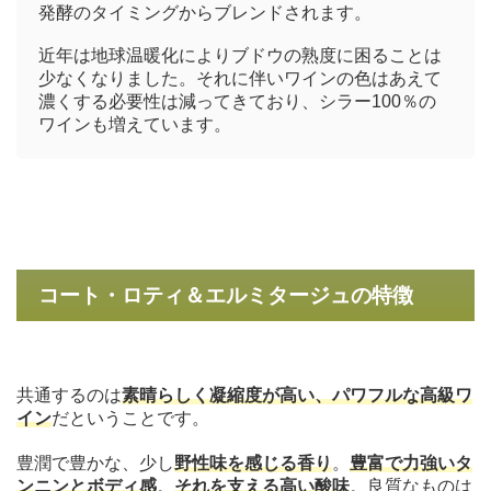
発酵のタイミングからブレンドされます。
近年は地球温暖化によりブドウの熟度に困ることは
少なくなりました。それに伴いワインの色はあえて
濃くする必要性は減ってきており、シラー100％の
ワインも増えています。
コート・ロティ＆エルミタージュの特徴
共通するのは
素晴らしく凝縮度が高い、パワフルな高級ワ
イン
だということです。
豊潤で豊かな、少し
野性味を感じる香り
。
豊富で力強いタ
ンニンとボディ感
。
それを支える高い酸味
。良質なものは