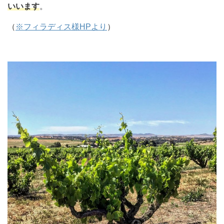
いいます
。
（
※フィラディス様HPより
）