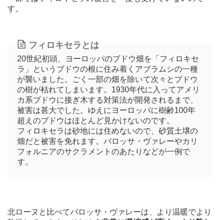
す。
フィロキセラとは
20世紀初頭、ヨーロッパのブドウ畑を「フィロキセ
ラ」というブドウの根に住み着くアブラムシの一種
が襲いました。ごく一部の畑を除いて次々とブドウ
の樹が枯れてしまいます。1930年代に入ってアメリ
カ系ブドウに接ぎ木する対策法が開発されるまで、
被害は甚大でした。ゆえにヨーロッパに樹齢100年
超えのブドウはほとんど見かけないのです。
フィロキセラは砂地には住めないので、砂質土壌の
畑だと被害を免れます。バロッサ・ヴァレーやカリ
フォルニアのサクラメントのあたりなどが一例で
す。
北ローヌと比べてバロッサ・ヴァレーは、より温暖でより