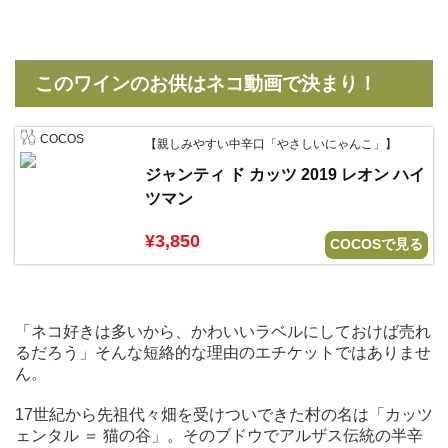
このワインのお供はネコ動画で決まり！
COCOS
【親しみやすい中辛口「やさしいにゃんこ」】
ジャンティ ド カッツ 2019 レオン ハイ
ツマン
¥3,850
COCOSで見る
「ネコ好きは多いから、かわいいラベルにしておけば売れ
るだろう」そんな短絡的な理由のエチケットではありませ
ん。
17世紀から先祖代々畑を受けついできた村の名は「カッツ
ェンタル ＝ 猫の谷」。そのブドウでアルザス伝統の半辛